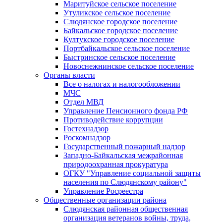
Маритуйское сельское поселение
Утуликское сельское поселение
Слюдянское городское поселение
Байкальское городское поселение
Култукское городское поселение
Портбайкальское сельское поселение
Быстринское сельское поселение
Новоснежнинское сельское поселение
Органы власти
Все о налогах и налогообложении
МЧС
Отдел МВД
Управление Пенсионного фонда РФ
Противодействие коррупции
Гостехнадзор
Роскомнадзор
Государственный пожарный надзор
Западно-Байкальская межрайонная
природоохранная прокуратура
ОГКУ "Управление социальной защиты
населения по Слюдянскому району"
Управление Росреестра
Общественные организации района
Слюдянская районная общественная
организация ветеранов войны, труда,