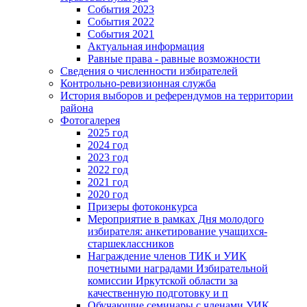
События 2023
События 2022
События 2021
Актуальная информация
Равные права - равные возможности
Сведения о численности избирателей
Контрольно-ревизионная служба
История выборов и референдумов на территории
района
Фотогалерея
2025 год
2024 год
2023 год
2022 год
2021 год
2020 год
Призеры фотоконкурса
Мероприятие в рамках Дня молодого
избирателя: анкетирование учащихся-
старшеклассников
Награждение членов ТИК и УИК
почетными наградами Избирательной
комиссии Иркутской области за
качественную подготовку и п
Обучающие семинары с членами УИК