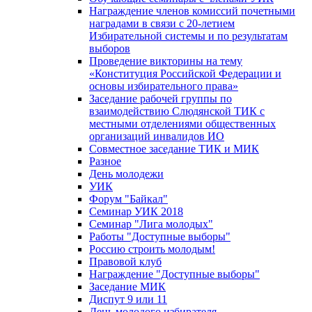
Награждение членов комиссий почетными
наградами в связи с 20-летием
Избирательной системы и по результатам
выборов
Проведение викторины на тему
«Конституция Российской Федерации и
основы избирательного права»
Заседание рабочей группы по
взаимодействию Слюдянской ТИК с
местными отделениями общественных
организаций инвалидов ИО
Совместное заседание ТИК и МИК
Разное
День молодежи
УИК
Форум "Байкал"
Семинар УИК 2018
Семинар "Лига молодых"
Работы "Доступные выборы"
Россию строить молодым!
Правовой клуб
Награждение "Доступные выборы"
Заседание МИК
Диспут 9 или 11
День молодого избирателя