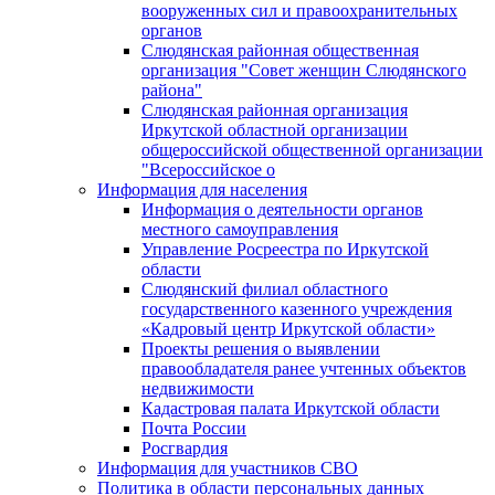
вооруженных сил и правоохранительных
органов
Слюдянская районная общественная
организация "Совет женщин Слюдянского
района"
Слюдянская районная организация
Иркутской областной организации
общероссийской общественной организации
"Всероссийское о
Информация для населения
Информация о деятельности органов
местного самоуправления
Управление Росреестра по Иркутской
области
Слюдянский филиал областного
государственного казенного учреждения
«Кадровый центр Иркутской области»
Проекты решения о выявлении
правообладателя ранее учтенных объектов
недвижимости
Кадастровая палата Иркутской области
Почта России
Росгвардия
Информация для участников СВО
Политика в области персональных данных