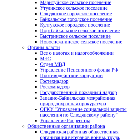
Маритуйское сельское поселение
Утуликское сельское поселение
Слюдянское городское поселение
Байкальское городское поселение
Култукское городское поселение
Портбайкальское сельское поселение
Быстринское сельское поселение
Новоснежнинское сельское поселение
Органы власти
Все о налогах и налогообложении
МЧС
Отдел МВД
Управление Пенсионного фонда РФ
Противодействие коррупции
Гостехнадзор
Роскомнадзор
Государственный пожарный надзор
Западно-Байкальская межрайонная
природоохранная прокуратура
ОГКУ "Управление социальной защиты
населения по Слюдянскому району"
Управление Росреестра
Общественные организации района
Слюдянская районная общественная
организация ветеранов войны, труда,