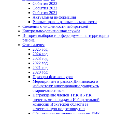
События 2023
События 2022
События 2021
Актуальная информация
Равные права - равные возможности
Сведения о численности избирателей
Контрольно-ревизионная служба
История выборов и референдумов на территории
района
Фотогалерея
2025 год
2024 год
2023 год
2022 год
2021 год
2020 год
Призеры фотоконкурса
Мероприятие в рамках Дня молодого
избирателя: анкетирование учащихся-
старшеклассников
Награждение членов ТИК и УИК
почетными наградами Избирательной
комиссии Иркутской области за
качественную подготовку и п
Обучающие семинары с членами УИК