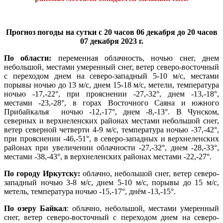
Прогноз погоды на сутки с 20 часов 06 декабря до 20 часов
07 декабря 2023 г.
По области:
переменная облачность, ночью снег, днем
небольшой, местами умеренный снег, ветер северо-восточный
с переходом днем на северо-западный 5-10 м/с, местами
порывы ночью до 13 м/с, днем 15-18 м/с, метели, температура
ночью -17,-22°, при прояснении -27,-32°, днем -13,-18°,
местами -23,-28°, в горах Восточного Саяна и южного
Прибайкалья ночью -12,-17°, днем -8,-13°. В Чунском,
северных и верхнеленских районах местами небольшой снег,
ветер северной четверти 4-9 м/с, температура ночью -37,-42°,
при прояснении -46,-51°, в северо-западных и верхнеленских
районах при увеличении облачности -27,-32°, днем -28,-33°,
местами -38,-43°, в верхнеленских районах местами -22,-27°.
По городу Иркутску:
облачно, небольшой снег, ветер северо-
западный ночью 3-8 м/с, днем 5-10 м/с, порывы до 15 м/с,
метель, температура ночью -15,-17°, днём -13,-15°.
По озеру Байкал
: облачно, небольшой, местами умеренный
снег, ветер северо-восточный с переходом днем на северо-