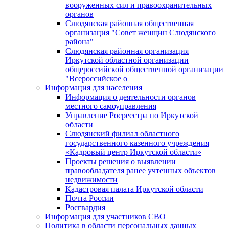
вооруженных сил и правоохранительных
органов
Слюдянская районная общественная
организация "Совет женщин Слюдянского
района"
Слюдянская районная организация
Иркутской областной организации
общероссийской общественной организации
"Всероссийское о
Информация для населения
Информация о деятельности органов
местного самоуправления
Управление Росреестра по Иркутской
области
Слюдянский филиал областного
государственного казенного учреждения
«Кадровый центр Иркутской области»
Проекты решения о выявлении
правообладателя ранее учтенных объектов
недвижимости
Кадастровая палата Иркутской области
Почта России
Росгвардия
Информация для участников СВО
Политика в области персональных данных