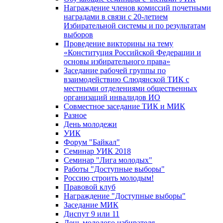
Награждение членов комиссий почетными
наградами в связи с 20-летием
Избирательной системы и по результатам
выборов
Проведение викторины на тему
«Конституция Российской Федерации и
основы избирательного права»
Заседание рабочей группы по
взаимодействию Слюдянской ТИК с
местными отделениями общественных
организаций инвалидов ИО
Совместное заседание ТИК и МИК
Разное
День молодежи
УИК
Форум "Байкал"
Семинар УИК 2018
Семинар "Лига молодых"
Работы "Доступные выборы"
Россию строить молодым!
Правовой клуб
Награждение "Доступные выборы"
Заседание МИК
Диспут 9 или 11
День молодого избирателя