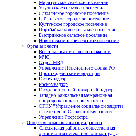
Маритуйское сельское поселение
Утуликское сельское поселение
Слюдянское городское поселение
Байкальское городское поселение
Култукское городское поселение
Портбайкальское сельское поселение
Быстринское сельское поселение
Новоснежнинское сельское поселение
Органы власти
Все о налогах и налогообложении
МЧС
Отдел МВД
Управление Пенсионного фонда РФ
Противодействие коррупции
Гостехнадзор
Роскомнадзор
Государственный пожарный надзор
Западно-Байкальская межрайонная
природоохранная прокуратура
ОГКУ "Управление социальной защиты
населения по Слюдянскому району"
Управление Росреестра
Общественные организации района
Слюдянская районная общественная
организация ветеранов войны, труда,