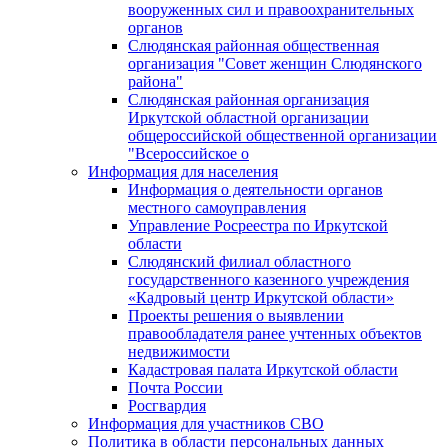
вооруженных сил и правоохранительных
органов
Слюдянская районная общественная
организация "Совет женщин Слюдянского
района"
Слюдянская районная организация
Иркутской областной организации
общероссийской общественной организации
"Всероссийское о
Информация для населения
Информация о деятельности органов
местного самоуправления
Управление Росреестра по Иркутской
области
Слюдянский филиал областного
государственного казенного учреждения
«Кадровый центр Иркутской области»
Проекты решения о выявлении
правообладателя ранее учтенных объектов
недвижимости
Кадастровая палата Иркутской области
Почта России
Росгвардия
Информация для участников СВО
Политика в области персональных данных