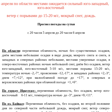
6 апреля по области местами ожидается сильный юго-западный,
юго-восточный
ветер с порывами до 15-20 м/с, мокрый снег, дождь.
Прогноз погоды на сутки
с 20 часов 5 апреля до 20 часов 6 апреля
По области
:
переменная облачность, ночью без существенных осадков,
днём местами небольшие осадки в виде дождя, мокрого снега и снега, в
западных и северных районах небольшие, местами умеренные осадки, в
северо-восточных районах ночью небольшой снег, днём без осадков, ветер
юго-западный, юго-восточный 5-10 м/с, местами порывы 15-20 м/с,
температура ночью -2,-7°, прояснении -12,-17°, в западных районах +2,-3°,
днем +7,+12°, при малооблачной погоде до +17°, в северных и
верхнеленских районах при облачной погоде
+1,+6°.
По городу Иркутску:
переменная облачность, без осадков, ветер юго-
восточный
6-11 м/с, температура ночью
до -3°, днем +9,+11°.
По оз. Байкал
:
Переменная облачность, без осадков, во второй половине
дня по северной части небольшой дождь, мокрый снег, ветер северо-