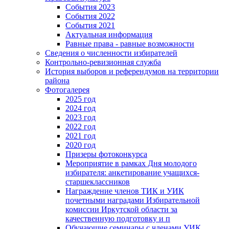
События 2023
События 2022
События 2021
Актуальная информация
Равные права - равные возможности
Сведения о численности избирателей
Контрольно-ревизионная служба
История выборов и референдумов на территории
района
Фотогалерея
2025 год
2024 год
2023 год
2022 год
2021 год
2020 год
Призеры фотоконкурса
Мероприятие в рамках Дня молодого
избирателя: анкетирование учащихся-
старшеклассников
Награждение членов ТИК и УИК
почетными наградами Избирательной
комиссии Иркутской области за
качественную подготовку и п
Обучающие семинары с членами УИК