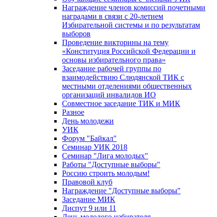
Награждение членов комиссий почетными
наградами в связи с 20-летием
Избирательной системы и по результатам
выборов
Проведение викторины на тему
«Конституция Российской Федерации и
основы избирательного права»
Заседание рабочей группы по
взаимодействию Слюдянской ТИК с
местными отделениями общественных
организаций инвалидов ИО
Совместное заседание ТИК и МИК
Разное
День молодежи
УИК
Форум "Байкал"
Семинар УИК 2018
Семинар "Лига молодых"
Работы "Доступные выборы"
Россию строить молодым!
Правовой клуб
Награждение "Доступные выборы"
Заседание МИК
Диспут 9 или 11
День молодого избирателя