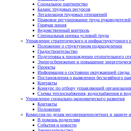
Социальное партнерство
Баланс трудовых ресурсов
Легализация трудовых отношений
Правовое регулирование труда руководителе
Горячая линия
Ведомственный контроль
Специальная оценка условий труда
Управление стратегического и инфраструктурного 
Положение о структурном подразделении
Градостроительство
Подготовка к прохождении отопительного се
Энергосбережение и повышение энергетичес
Проекты
Информация о состоянии окружающей среды 
Постановления о выявлении бесхозяйного ра
Контакты
Конкурс по отбору управляющей организаци
Схемы теплоснабжения, водоснабжения и вод
Управление социально-экономического развития
Контакты
Положение
Комиссия по делам несовершеннолетних и защите 
В помощь родителям
События и новости
Законодательство