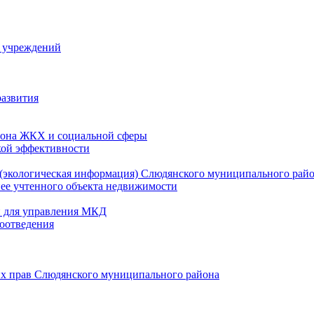
й учреждений
развития
зона ЖКХ и социальной сферы
кой эффективности
(экологическая информация) Слюдянского муниципального рай
нее учтенного объекта недвижимости
и для управления МКД
оотведения
их прав Слюдянского муниципального района