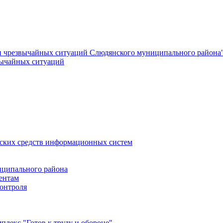
и чрезвычайных ситуаций Слюдянского муниципального района
вычайных ситуаций
еских средств информационных систем
ципального района
ентам
онтроля
лекс "Готов к труду и обороне"