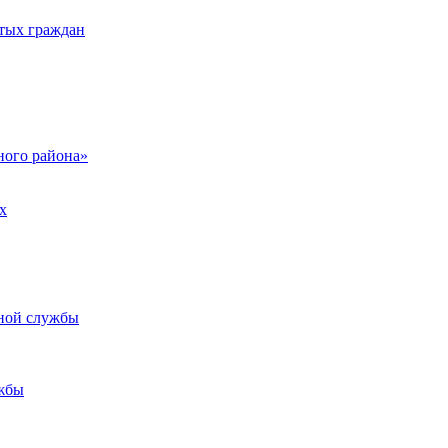
тых граждан
ого района»
х
ьной службы
жбы