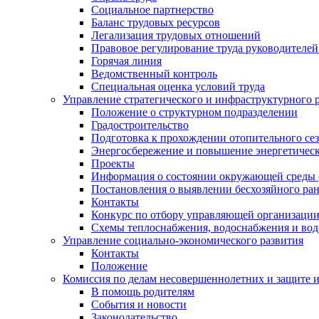
Социальное партнерство
Баланс трудовых ресурсов
Легализация трудовых отношений
Правовое регулирование труда руководителе
Горячая линия
Ведомственный контроль
Специальная оценка условий труда
Управление стратегического и инфраструктурного 
Положение о структурном подразделении
Градостроительство
Подготовка к прохождении отопительного се
Энергосбережение и повышение энергетичес
Проекты
Информация о состоянии окружающей среды 
Постановления о выявлении бесхозяйного ра
Контакты
Конкурс по отбору управляющей организаци
Схемы теплоснабжения, водоснабжения и вод
Управление социально-экономического развития
Контакты
Положение
Комиссия по делам несовершеннолетних и защите 
В помощь родителям
События и новости
Законодательство