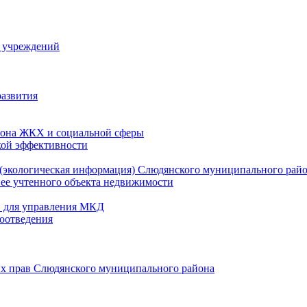
й учреждений
развития
зона ЖКХ и социальной сферы
кой эффективности
(экологическая информация) Слюдянского муниципального рай
нее учтенного объекта недвижимости
и для управления МКД
оотведения
их прав Слюдянского муниципального района