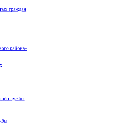
тых граждан
ого района»
х
ьной службы
жбы