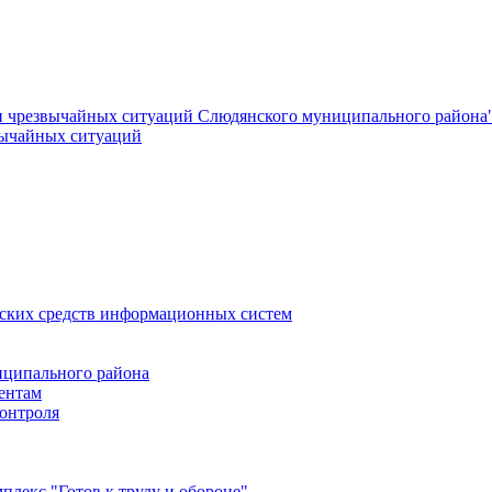
и чрезвычайных ситуаций Слюдянского муниципального района
вычайных ситуаций
еских средств информационных систем
ципального района
ентам
онтроля
лекс "Готов к труду и обороне"