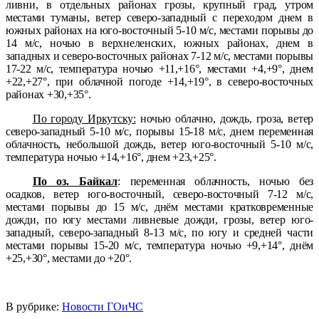
ливни, в отдельных районах грозы, крупный град, утром
местами туманы, ветер северо-западный с переходом днем в
южных районах на юго-восточный 5-10 м/с, местами порывы до
14 м/с, ночью в верхнеленских, южных районах, днем в
западных и северо-восточных районах 7-12 м/с, местами порывы
17-22 м/с, температура ночью +11,+16°, местами +4,+9°, днем
+22,+27°, при облачной погоде +14,+19°, в северо-восточных
районах +30,+35°.
По городу Иркутску:
ночью облачно, дождь, гроза, ветер
северо-западный 5-10 м/с, порывы 15-18 м/с, днем переменная
облачность, небольшой дождь, ветер юго-восточный 5-10 м/с,
температура ночью +14,+16°, днем +23,+25°.
По оз. Байкал
:
переменная облачность, ночью без
осадков, ветер юго-восточный, северо-восточный 7-12 м/с,
местами порывы до 15 м/с, днём местами кратковременные
дожди, по югу местами ливневые дожди, грозы, ветер юго-
западный, северо-западный 8-13 м/с, по югу и средней части
местами порывы 15-20 м/с, температура ночью +9,+14°, днём
+25,+30°, местами до +20°.
В рубрике:
Новости ГОиЧС