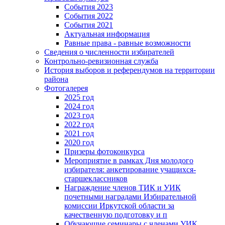
События 2023
События 2022
События 2021
Актуальная информация
Равные права - равные возможности
Сведения о численности избирателей
Контрольно-ревизионная служба
История выборов и референдумов на территории
района
Фотогалерея
2025 год
2024 год
2023 год
2022 год
2021 год
2020 год
Призеры фотоконкурса
Мероприятие в рамках Дня молодого
избирателя: анкетирование учащихся-
старшеклассников
Награждение членов ТИК и УИК
почетными наградами Избирательной
комиссии Иркутской области за
качественную подготовку и п
Обучающие семинары с членами УИК