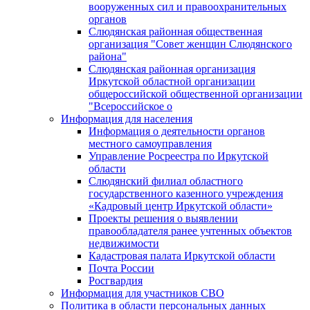
вооруженных сил и правоохранительных
органов
Слюдянская районная общественная
организация "Совет женщин Слюдянского
района"
Слюдянская районная организация
Иркутской областной организации
общероссийской общественной организации
"Всероссийское о
Информация для населения
Информация о деятельности органов
местного самоуправления
Управление Росреестра по Иркутской
области
Слюдянский филиал областного
государственного казенного учреждения
«Кадровый центр Иркутской области»
Проекты решения о выявлении
правообладателя ранее учтенных объектов
недвижимости
Кадастровая палата Иркутской области
Почта России
Росгвардия
Информация для участников СВО
Политика в области персональных данных