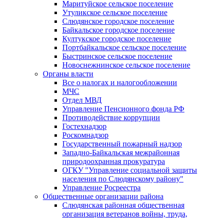
Маритуйское сельское поселение
Утуликское сельское поселение
Слюдянское городское поселение
Байкальское городское поселение
Култукское городское поселение
Портбайкальское сельское поселение
Быстринское сельское поселение
Новоснежнинское сельское поселение
Органы власти
Все о налогах и налогообложении
МЧС
Отдел МВД
Управление Пенсионного фонда РФ
Противодействие коррупции
Гостехнадзор
Роскомнадзор
Государственный пожарный надзор
Западно-Байкальская межрайонная
природоохранная прокуратура
ОГКУ "Управление социальной защиты
населения по Слюдянскому району"
Управление Росреестра
Общественные организации района
Слюдянская районная общественная
организация ветеранов войны, труда,