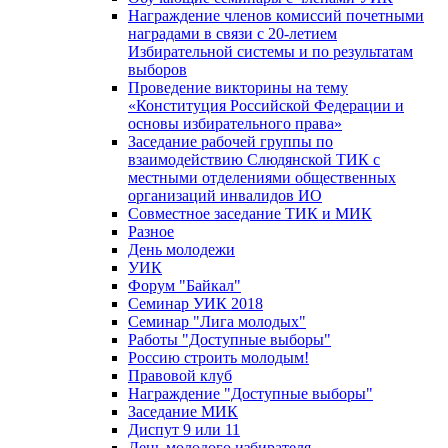
Награждение членов комиссий почетными
наградами в связи с 20-летием
Избирательной системы и по результатам
выборов
Проведение викторины на тему
«Конституция Российской Федерации и
основы избирательного права»
Заседание рабочей группы по
взаимодействию Слюдянской ТИК с
местными отделениями общественных
организаций инвалидов ИО
Совместное заседание ТИК и МИК
Разное
День молодежи
УИК
Форум "Байкал"
Семинар УИК 2018
Семинар "Лига молодых"
Работы "Доступные выборы"
Россию строить молодым!
Правовой клуб
Награждение "Доступные выборы"
Заседание МИК
Диспут 9 или 11
День молодого избирателя