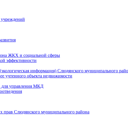
й учреждений
развития
зона ЖКХ и социальной сферы
кой эффективности
(экологическая информация) Слюдянского муниципального рай
нее учтенного объекта недвижимости
и для управления МКД
оотведения
их прав Слюдянского муниципального района