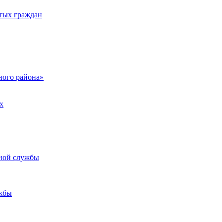
тых граждан
ого района»
х
ьной службы
жбы