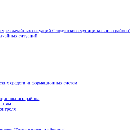
и чрезвычайных ситуаций Слюдянского муниципального района
вычайных ситуаций
еских средств информационных систем
ципального района
ентам
онтроля
лекс "Готов к труду и обороне"