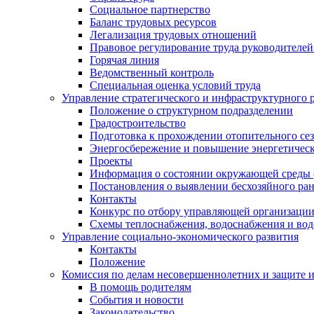
Социальное партнерство
Баланс трудовых ресурсов
Легализация трудовых отношений
Правовое регулирование труда руководителе
Горячая линия
Ведомственный контроль
Специальная оценка условий труда
Управление стратегического и инфраструктурного 
Положение о структурном подразделении
Градостроительство
Подготовка к прохождении отопительного се
Энергосбережение и повышение энергетичес
Проекты
Информация о состоянии окружающей среды 
Постановления о выявлении бесхозяйного ра
Контакты
Конкурс по отбору управляющей организаци
Схемы теплоснабжения, водоснабжения и вод
Управление социально-экономического развития
Контакты
Положение
Комиссия по делам несовершеннолетних и защите 
В помощь родителям
События и новости
Законодательство