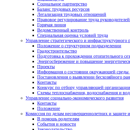
Социальное партнерство
Баланс трудовых ресурсов
Легализация трудовых отношений
Правовое регулирование труда руководителе
Горячая линия
Ведомственный контроль
Специальная оценка условий труда
Управление стратегического и инфраструктурного 
Положение о структурном подразделении
Градостроительство
Подготовка к прохождении отопительного се
Энергосбережение и повышение энергетичес
Проекты
Информация о состоянии окружающей среды 
Постановления о выявлении бесхозяйного ра
Контакты
Конкурс по отбору управляющей организаци
Схемы теплоснабжения, водоснабжения и вод
Управление социально-экономического развития
Контакты
Положение
Комиссия по делам несовершеннолетних и защите 
В помощь родителям
События и новости
Законодательство