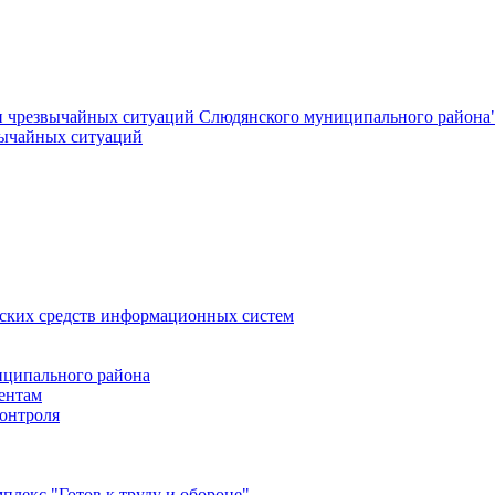
и чрезвычайных ситуаций Слюдянского муниципального района
вычайных ситуаций
еских средств информационных систем
ципального района
ентам
онтроля
лекс "Готов к труду и обороне"