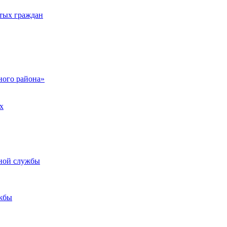
тых граждан
ого района»
х
ьной службы
жбы