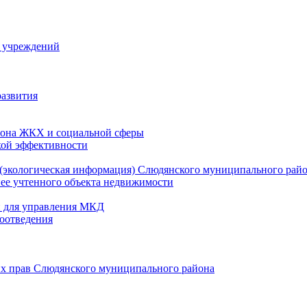
й учреждений
развития
зона ЖКХ и социальной сферы
кой эффективности
(экологическая информация) Слюдянского муниципального рай
нее учтенного объекта недвижимости
и для управления МКД
оотведения
их прав Слюдянского муниципального района