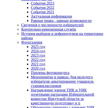
События 2023
События 2022
События 2021
Актуальная информация
Равные права - равные возможности
Сведения о численности избирателей
Контрольно-ревизионная служба
История выборов и референдумов на территории
района
Фотогалерея
2025 год
2024 год
2023 год
2022 год
2021 год
2020 год
Призеры фотоконкурса
Мероприятие в рамках Дня молодого
избирателя: анкетирование учащихся-
старшеклассников
Награждение членов ТИК и УИК
почетными наградами Избирательной
комиссии Иркутской области за
качественную подготовку и п
Обучающие семинары с членами УИК