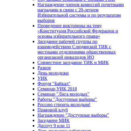
Награждение членов комиссий почетными
наградами в связи с 20-летием
Избирательной системы и по результатам
выборов
Проведение викторины на тему
«Конституция Российской Федерации и
основы избирательного права»
Заседание рабочей группы по
взаимодействию Слюдянской ТИК с
местными отделениями общественных
организаций инвалидов ИО
Совместное заседание ТИК и МИК
Разное
День молодежи
УИК
Форум "Байкал"
Семинар УИК 2018
Семинар "Лига молодых"
Работы "Доступные выборы"
Россию строить молодым!
Правовой клуб
Награждение "Доступные выборы"
Заседание МИК
Диспут 9 или 11
День молодого избирателя