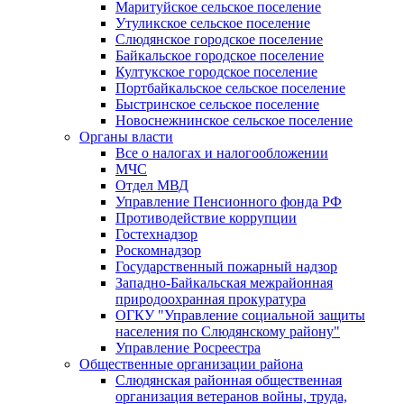
Маритуйское сельское поселение
Утуликское сельское поселение
Слюдянское городское поселение
Байкальское городское поселение
Култукское городское поселение
Портбайкальское сельское поселение
Быстринское сельское поселение
Новоснежнинское сельское поселение
Органы власти
Все о налогах и налогообложении
МЧС
Отдел МВД
Управление Пенсионного фонда РФ
Противодействие коррупции
Гостехнадзор
Роскомнадзор
Государственный пожарный надзор
Западно-Байкальская межрайонная
природоохранная прокуратура
ОГКУ "Управление социальной защиты
населения по Слюдянскому району"
Управление Росреестра
Общественные организации района
Слюдянская районная общественная
организация ветеранов войны, труда,