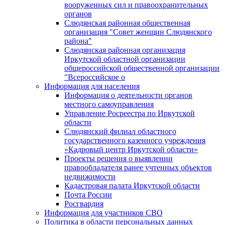
вооруженных сил и правоохранительных
органов
Слюдянская районная общественная
организация "Совет женщин Слюдянского
района"
Слюдянская районная организация
Иркутской областной организации
общероссийской общественной организации
"Всероссийское о
Информация для населения
Информация о деятельности органов
местного самоуправления
Управление Росреестра по Иркутской
области
Слюдянский филиал областного
государственного казенного учреждения
«Кадровый центр Иркутской области»
Проекты решения о выявлении
правообладателя ранее учтенных объектов
недвижимости
Кадастровая палата Иркутской области
Почта России
Росгвардия
Информация для участников СВО
Политика в области персональных данных