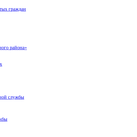
тых граждан
ого района»
х
ьной службы
жбы