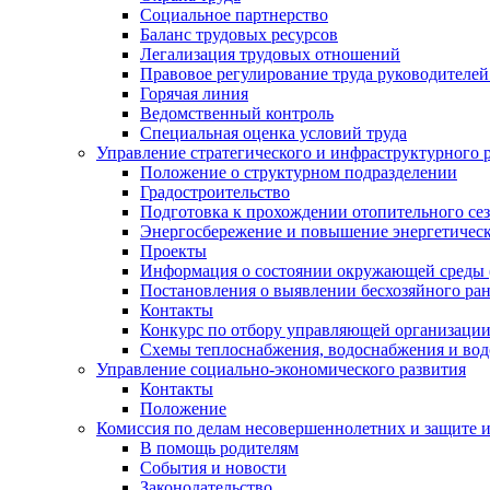
Социальное партнерство
Баланс трудовых ресурсов
Легализация трудовых отношений
Правовое регулирование труда руководителе
Горячая линия
Ведомственный контроль
Специальная оценка условий труда
Управление стратегического и инфраструктурного 
Положение о структурном подразделении
Градостроительство
Подготовка к прохождении отопительного се
Энергосбережение и повышение энергетичес
Проекты
Информация о состоянии окружающей среды 
Постановления о выявлении бесхозяйного ра
Контакты
Конкурс по отбору управляющей организаци
Схемы теплоснабжения, водоснабжения и вод
Управление социально-экономического развития
Контакты
Положение
Комиссия по делам несовершеннолетних и защите 
В помощь родителям
События и новости
Законодательство