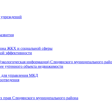
й учреждений
развития
зона ЖКХ и социальной сферы
кой эффективности
(экологическая информация) Слюдянского муниципального рай
нее учтенного объекта недвижимости
и для управления МКД
оотведения
их прав Слюдянского муниципального района