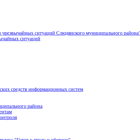
и чрезвычайных ситуаций Слюдянского муниципального района
вычайных ситуаций
еских средств информационных систем
ципального района
ентам
онтроля
лекс "Готов к труду и обороне"