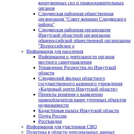
вооруженных сил и правоохранительных
органов
Слюдянская районная общественная
организация "Совет женщин Слюдянского
района"
Слюдянская районная организация
Иркутской областной организации
общероссийской общественной организации
"Всероссийское о
Информация для населения
Информация о деятельности органов
местного самоуправления
Управление Росреестра по Иркутской
области
Слюдянский филиал областного
государственного казенного учреждения
«Кадровый центр Иркутской области»
Проекты решения о выявлении
правообладателя ранее учтенных объектов
недвижимости
Кадастровая палата Иркутской области
Почта России
Росгвардия
Информация для участников СВО
Политика в области персональных данных