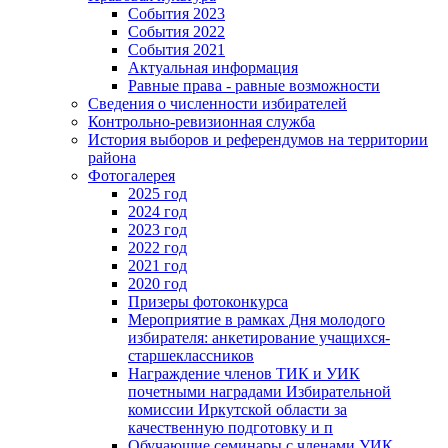
События 2023
События 2022
События 2021
Актуальная информация
Равные права - равные возможности
Сведения о численности избирателей
Контрольно-ревизионная служба
История выборов и референдумов на территории
района
Фотогалерея
2025 год
2024 год
2023 год
2022 год
2021 год
2020 год
Призеры фотоконкурса
Мероприятие в рамках Дня молодого
избирателя: анкетирование учащихся-
старшеклассников
Награждение членов ТИК и УИК
почетными наградами Избирательной
комиссии Иркутской области за
качественную подготовку и п
Обучающие семинары с членами УИК