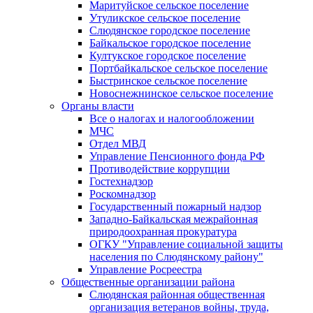
Маритуйское сельское поселение
Утуликское сельское поселение
Слюдянское городское поселение
Байкальское городское поселение
Култукское городское поселение
Портбайкальское сельское поселение
Быстринское сельское поселение
Новоснежнинское сельское поселение
Органы власти
Все о налогах и налогообложении
МЧС
Отдел МВД
Управление Пенсионного фонда РФ
Противодействие коррупции
Гостехнадзор
Роскомнадзор
Государственный пожарный надзор
Западно-Байкальская межрайонная
природоохранная прокуратура
ОГКУ "Управление социальной защиты
населения по Слюдянскому району"
Управление Росреестра
Общественные организации района
Слюдянская районная общественная
организация ветеранов войны, труда,