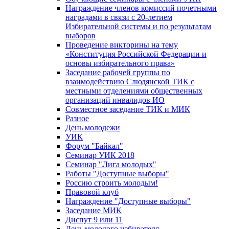
Награждение членов комиссий почетными
наградами в связи с 20-летием
Избирательной системы и по результатам
выборов
Проведение викторины на тему
«Конституция Российской Федерации и
основы избирательного права»
Заседание рабочей группы по
взаимодействию Слюдянской ТИК с
местными отделениями общественных
организаций инвалидов ИО
Совместное заседание ТИК и МИК
Разное
День молодежи
УИК
Форум "Байкал"
Семинар УИК 2018
Семинар "Лига молодых"
Работы "Доступные выборы"
Россию строить молодым!
Правовой клуб
Награждение "Доступные выборы"
Заседание МИК
Диспут 9 или 11
День молодого избирателя