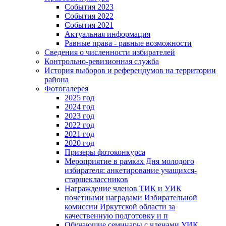
События 2023
События 2022
События 2021
Актуальная информация
Равные права - равные возможности
Сведения о численности избирателей
Контрольно-ревизионная служба
История выборов и референдумов на территории
района
Фотогалерея
2025 год
2024 год
2023 год
2022 год
2021 год
2020 год
Призеры фотоконкурса
Мероприятие в рамках Дня молодого
избирателя: анкетирование учащихся-
старшеклассников
Награждение членов ТИК и УИК
почетными наградами Избирательной
комиссии Иркутской области за
качественную подготовку и п
Обучающие семинары с членами УИК