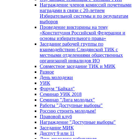
Награждение членов комиссий почетными
наградами в связи с 20-летием
Избирательной системы и по результатам
выборов
Проведение викторины на тему
«Конституция Российской Федерации и
основы избирательного права»
Заседание рабочей группы по
взаимодействию Слюдянской ТИК с
местными отделениями общественных
организаций инвалидов ИО
Совместное заседание ТИК и МИК
Разное
День молодежи
УИК
Форум "Байкал"
Семинар УИК 2018
Семинар "Лига молодых"
Работы "Доступные выборы"
Россию строить молодым!
Правовой клуб
Награждение "Доступные выборы"
Заседание МИК
Диспут 9 или 11
День молодого избирателя