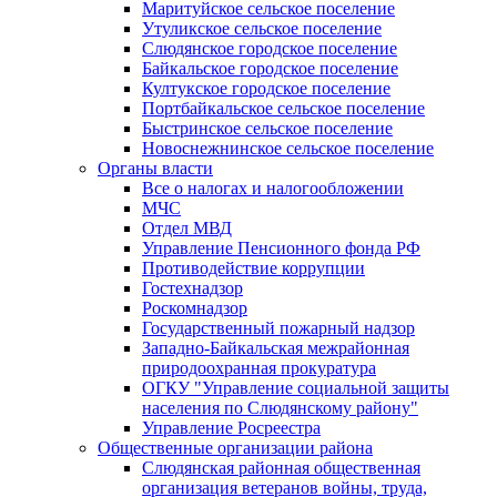
Маритуйское сельское поселение
Утуликское сельское поселение
Слюдянское городское поселение
Байкальское городское поселение
Култукское городское поселение
Портбайкальское сельское поселение
Быстринское сельское поселение
Новоснежнинское сельское поселение
Органы власти
Все о налогах и налогообложении
МЧС
Отдел МВД
Управление Пенсионного фонда РФ
Противодействие коррупции
Гостехнадзор
Роскомнадзор
Государственный пожарный надзор
Западно-Байкальская межрайонная
природоохранная прокуратура
ОГКУ "Управление социальной защиты
населения по Слюдянскому району"
Управление Росреестра
Общественные организации района
Слюдянская районная общественная
организация ветеранов войны, труда,