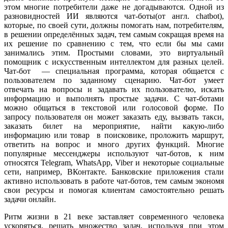
этом многие потребители даже не догадываются. Одной из
разновидностей ИИ являются чат-боты(от англ. chatbot),
которые, по своей сути, должны помогать нам, потребителям,
в решении определённых задач, тем самым сокращая время на
их решение по сравнению с тем, что если бы мы сами
занимались этим. Простыми словами, это виртуальный
помощник с искусственным интеллектом для разных целей.
Чат-бот — специальная программа, которая общается с
пользователем по заданному сценарию. Чат-бот умеет
отвечать на вопросы и задавать их пользователю, искать
информацию и выполнять простые задачи. С чат-ботами
можно общаться в текстовой или голосовой форме. По
запросу пользователя он может заказать еду, вызвать такси,
заказать билет на мероприятие, найти какую-либо
информацию или товар в поисковике, проложить маршрут,
ответить на вопрос и много других функций. Многие
популярные мессенджеры используют чат-ботов, к ним
относятся
Telegram, WhatsApp, Viber и некоторые социальные
сети, например, ВКонтакте. Банковские приложения стали
активно использовать в работе чат-ботов, тем самым экономя
свои ресурсы и помогая клиентам самостоятельно решать
задачи онлайн.
Ритм жизни в 21 веке заставляет современного человека
ускоряться, решать множество задач, используя при этом