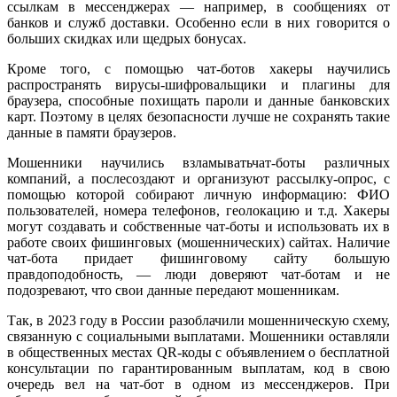
ссылкам в мессенджерах — например, в сообщениях от
банков и служб доставки. Особенно если в них говорится о
больших скидках или щедрых бонусах.
Кроме того, с помощью чат-ботов хакеры научились
распространять вирусы-шифровальщики и плагины для
браузера, способные похищать пароли и данные банковских
карт. Поэтому в целях безопасности лучше не сохранять такие
данные в памяти браузеров.
Мошенники научились взламыватьчат-боты различных
компаний, а послесоздают и организуют рассылку-опрос, с
помощью которой собирают личную информацию: ФИО
пользователей, номера телефонов, геолокацию и т.д. Хакеры
могут создавать и собственные чат-боты и использовать их в
работе своих фишинговых (мошеннических) сайтах. Наличие
чат-бота придает фишинговому сайту большую
правдоподобность, — люди доверяют чат-ботам и не
подозревают, что свои данные передают мошенникам.
Так, в 2023 году в России разоблачили мошенническую схему,
связанную с социальными выплатами. Мошенники оставляли
в общественных местах QR-коды с объявлением о бесплатной
консультации по гарантированным выплатам, код в свою
очередь вел на чат-бот в одном из мессенджеров. При