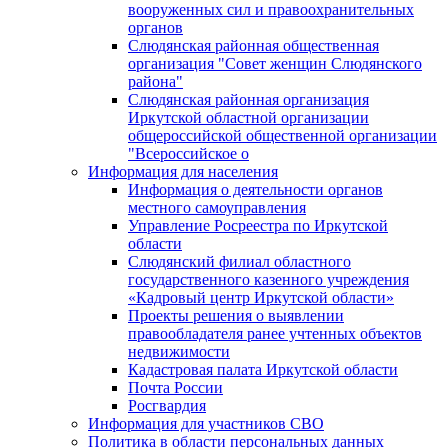
вооруженных сил и правоохранительных
органов
Слюдянская районная общественная
организация "Совет женщин Слюдянского
района"
Слюдянская районная организация
Иркутской областной организации
общероссийской общественной организации
"Всероссийское о
Информация для населения
Информация о деятельности органов
местного самоуправления
Управление Росреестра по Иркутской
области
Слюдянский филиал областного
государственного казенного учреждения
«Кадровый центр Иркутской области»
Проекты решения о выявлении
правообладателя ранее учтенных объектов
недвижимости
Кадастровая палата Иркутской области
Почта России
Росгвардия
Информация для участников СВО
Политика в области персональных данных