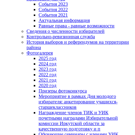
События 2023
События 2022
События 2021
Актуальная информация
Равные права - равные возможности
Сведения о численности избирателей
Контрольно-ревизионная служба
История выборов и референдумов на территории
района
Фотогалерея
2025 год
2024 год
2023 год
2022 год
2021 год
2020 год
Призеры фотоконкурса
Мероприятие в рамках Дня молодого
избирателя: анкетирование учащихся-
старшеклассников
Награждение членов ТИК и УИК
почетными наградами Избирательной
комиссии Иркутской области за
качественную подготовку и п
Обучающие семинары с членами УИК