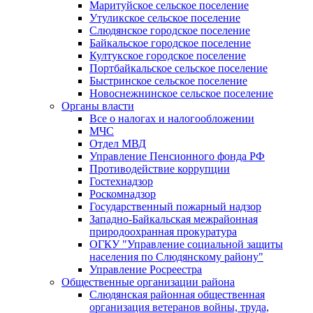
Маритуйское сельское поселение
Утуликское сельское поселение
Слюдянское городское поселение
Байкальское городское поселение
Култукское городское поселение
Портбайкальское сельское поселение
Быстринское сельское поселение
Новоснежнинское сельское поселение
Органы власти
Все о налогах и налогообложении
МЧС
Отдел МВД
Управление Пенсионного фонда РФ
Противодействие коррупции
Гостехнадзор
Роскомнадзор
Государственный пожарный надзор
Западно-Байкальская межрайонная
природоохранная прокуратура
ОГКУ "Управление социальной защиты
населения по Слюдянскому району"
Управление Росреестра
Общественные организации района
Слюдянская районная общественная
организация ветеранов войны, труда,