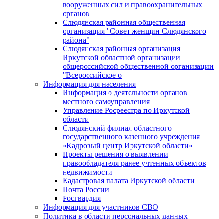
вооруженных сил и правоохранительных
органов
Слюдянская районная общественная
организация "Совет женщин Слюдянского
района"
Слюдянская районная организация
Иркутской областной организации
общероссийской общественной организации
"Всероссийское о
Информация для населения
Информация о деятельности органов
местного самоуправления
Управление Росреестра по Иркутской
области
Слюдянский филиал областного
государственного казенного учреждения
«Кадровый центр Иркутской области»
Проекты решения о выявлении
правообладателя ранее учтенных объектов
недвижимости
Кадастровая палата Иркутской области
Почта России
Росгвардия
Информация для участников СВО
Политика в области персональных данных