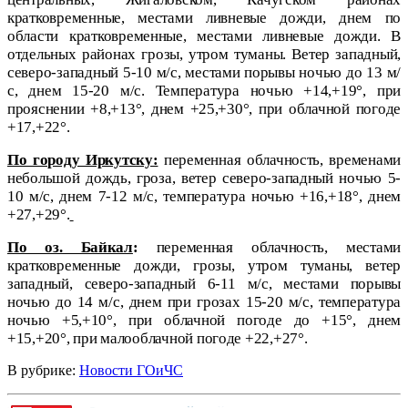
кратковременные, местами ливневые дожди, днем по
области кратковременные, местами ливневые дожди. В
отдельных районах грозы, утром туманы. Ветер западный,
северо-западный 5-10 м/с, местами порывы ночью до 13 м/
с, днем 15-20 м/с. Температура ночью +14,+19°, при
прояснении +8,+13°, днем +25,+30°, при облачной погоде
+17,+22°.
По городу Иркутску:
переменная облачность, временами
небольшой дождь, гроза, ветер северо-западный ночью 5-
10 м/с, днем 7-12 м/с, температура ночью +16,+18°, днем
+27,+29°.
По оз. Байкал
:
переменная облачность, местами
кратковременные дожди, грозы, утром туманы, ветер
западный, северо-западный 6-11 м/с, местами порывы
ночью до 14 м/с, днем при грозах 15-20 м/с, температура
ночью +5,+10°, при облачной погоде до +15°, днем
+15,+20°, при малооблачной погоде +22,+27°.
В рубрике:
Новости ГОиЧС