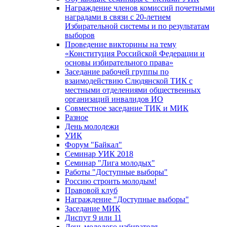
Награждение членов комиссий почетными
наградами в связи с 20-летием
Избирательной системы и по результатам
выборов
Проведение викторины на тему
«Конституция Российской Федерации и
основы избирательного права»
Заседание рабочей группы по
взаимодействию Слюдянской ТИК с
местными отделениями общественных
организаций инвалидов ИО
Совместное заседание ТИК и МИК
Разное
День молодежи
УИК
Форум "Байкал"
Семинар УИК 2018
Семинар "Лига молодых"
Работы "Доступные выборы"
Россию строить молодым!
Правовой клуб
Награждение "Доступные выборы"
Заседание МИК
Диспут 9 или 11
День молодого избирателя