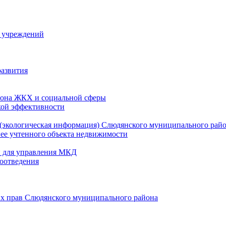
й учреждений
развития
зона ЖКХ и социальной сферы
кой эффективности
(экологическая информация) Слюдянского муниципального рай
нее учтенного объекта недвижимости
и для управления МКД
оотведения
их прав Слюдянского муниципального района