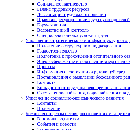
Социальное партнерство
Баланс трудовых ресурсов
Легализация трудовых отношений
Правовое регулирование труда руководителе
Горячая линия
Ведомственный контроль
Специальная оценка условий труда
Управление стратегического и инфраструктурного 
Положение о структурном подразделении
Градостроительство
Подготовка к прохождении отопительного се
Энергосбережение и повышение энергетичес
Проекты
Информация о состоянии окружающей среды 
Постановления о выявлении бесхозяйного ра
Контакты
Конкурс по отбору управляющей организаци
Схемы теплоснабжения, водоснабжения и вод
Управление социально-экономического развития
Контакты
Положение
Комиссия по делам несовершеннолетних и защите 
В помощь родителям
События и новости
Законодательство