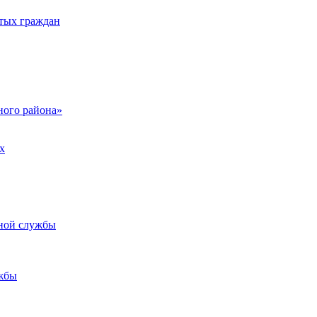
тых граждан
ого района»
х
ьной службы
жбы