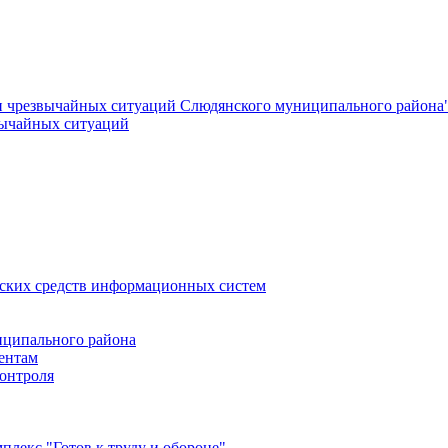
и чрезвычайных ситуаций Слюдянского муниципального района
вычайных ситуаций
еских средств информационных систем
ципального района
ентам
онтроля
лекс "Готов к труду и обороне"