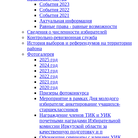
События 2023
События 2022
События 2021
Актуальная информация
Равные права - равные возможности
Сведения о численности избирателей
Контрольно-ревизионная служба
История выборов и референдумов на территории
района
Фотогалерея
2025 год
2024 год
2023 год
2022 год
2021 год
2020 год
Призеры фотоконкурса
Мероприятие в рамках Дня молодого
избирателя: анкетирование учащихся-
старшеклассников
Награждение членов ТИК и УИК
почетными наградами Избирательной
комиссии Иркутской области за
качественную подготовку и п
Обучающие семинары с членами УИК