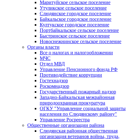
Маритуйское сельское поселение
Утуликское сельское поселение
Слюдянское городское поселение
Байкальское городское поселение
Култукское городское поселение
Портбайкальское сельское поселение
Быстринское сельское поселение
Новоснежнинское сельское поселение
Органы власти
Все о налогах и налогообложении
МЧС
Отдел МВД
Управление Пенсионного фонда РФ
Противодействие коррупции
Гостехнадзор
Роскомнадзор
Государственный пожарный надзор
Западно-Байкальская межрайонная
природоохранная прокуратура
ОГКУ "Управление социальной защиты
населения по Слюдянскому району"
Управление Росреестра
Общественные организации района
Слюдянская районная общественная
организация ветеранов войны, труда,