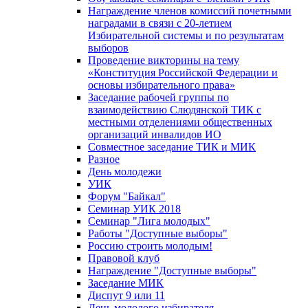
Награждение членов комиссий почетными
наградами в связи с 20-летием
Избирательной системы и по результатам
выборов
Проведение викторины на тему
«Конституция Российской Федерации и
основы избирательного права»
Заседание рабочей группы по
взаимодействию Слюдянской ТИК с
местными отделениями общественных
организаций инвалидов ИО
Совместное заседание ТИК и МИК
Разное
День молодежи
УИК
Форум "Байкал"
Семинар УИК 2018
Семинар "Лига молодых"
Работы "Доступные выборы"
Россию строить молодым!
Правовой клуб
Награждение "Доступные выборы"
Заседание МИК
Диспут 9 или 11
День молодого избирателя