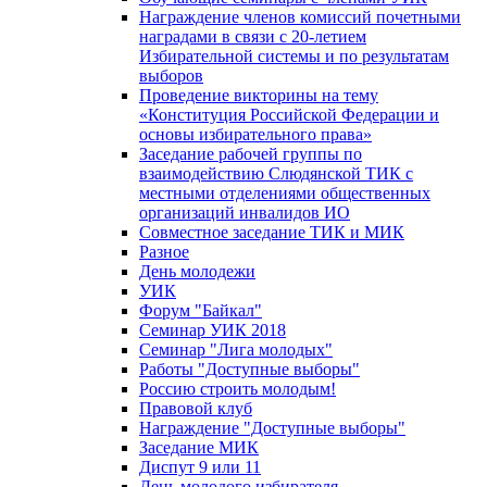
Награждение членов комиссий почетными
наградами в связи с 20-летием
Избирательной системы и по результатам
выборов
Проведение викторины на тему
«Конституция Российской Федерации и
основы избирательного права»
Заседание рабочей группы по
взаимодействию Слюдянской ТИК с
местными отделениями общественных
организаций инвалидов ИО
Совместное заседание ТИК и МИК
Разное
День молодежи
УИК
Форум "Байкал"
Семинар УИК 2018
Семинар "Лига молодых"
Работы "Доступные выборы"
Россию строить молодым!
Правовой клуб
Награждение "Доступные выборы"
Заседание МИК
Диспут 9 или 11
День молодого избирателя