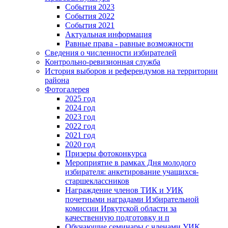
События 2023
События 2022
События 2021
Актуальная информация
Равные права - равные возможности
Сведения о численности избирателей
Контрольно-ревизионная служба
История выборов и референдумов на территории
района
Фотогалерея
2025 год
2024 год
2023 год
2022 год
2021 год
2020 год
Призеры фотоконкурса
Мероприятие в рамках Дня молодого
избирателя: анкетирование учащихся-
старшеклассников
Награждение членов ТИК и УИК
почетными наградами Избирательной
комиссии Иркутской области за
качественную подготовку и п
Обучающие семинары с членами УИК