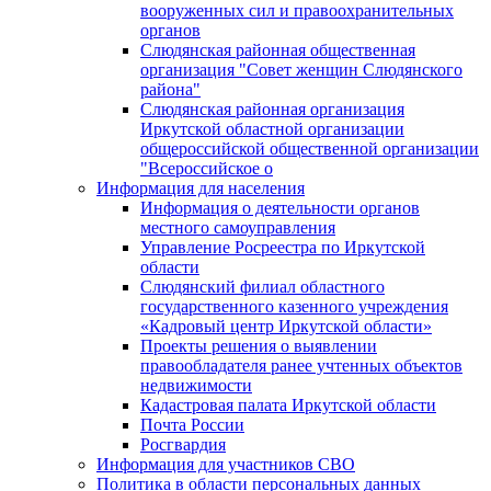
вооруженных сил и правоохранительных
органов
Слюдянская районная общественная
организация "Совет женщин Слюдянского
района"
Слюдянская районная организация
Иркутской областной организации
общероссийской общественной организации
"Всероссийское о
Информация для населения
Информация о деятельности органов
местного самоуправления
Управление Росреестра по Иркутской
области
Слюдянский филиал областного
государственного казенного учреждения
«Кадровый центр Иркутской области»
Проекты решения о выявлении
правообладателя ранее учтенных объектов
недвижимости
Кадастровая палата Иркутской области
Почта России
Росгвардия
Информация для участников СВО
Политика в области персональных данных