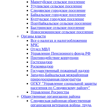
Маритуйское сельское поселение
Утуликское сельское поселение
Слюдянское городское поселение
Байкальское городское поселение
Култукское городское поселение
Портбайкальское сельское поселение
Быстринское сельское поселение
Новоснежнинское сельское поселение
Органы власти
Все о налогах и налогообложении
МЧС
Отдел МВД
Управление Пенсионного фонда РФ
Противодействие коррупции
Гостехнадзор
Роскомнадзор
Государственный пожарный надзор
Западно-Байкальская межрайонная
природоохранная прокуратура
ОГКУ "Управление социальной защиты
населения по Слюдянскому району"
Управление Росреестра
Общественные организации района
Слюдянская районная общественная
организация ветеранов войны, труда,