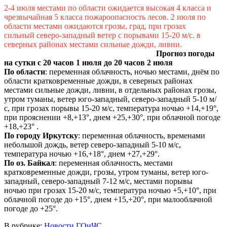
2-4 июля местами по области ожидается высокая 4 класса и
чрезвычайная 5 класса пожароопасность лесов. 2 июля по
области местами ожидаются грозы, град, при грозах
сильный северо-западный ветер с порывами 15-20 м/с. в
северных районах местами сильные
дожди, ливни.
Прогноз погоды
на сутки с 20 часов 1 июля до 20 часов 2 июля
По области
: переменная облачность, ночью местами, днём по
области кратковременные дожди, в северных районах
местами сильные дожди, ливни, в отдельных районах грозы,
утром туманы, ветер юго-западный, северо-западный 5-10 м/
с, при грозах порывы 15-20 м/с, температура ночью +14,+19°,
при прояснении +8,+13°, днем +25,+30°, при облачной погоде
+18,+23° .
По городу Иркутску
: переменная облачность, временами
небольшой дождь, ветер северо-западный 5-10 м/с,
температура ночью +16,+18°, днем +27,+29°.
По оз. Байкал
: переменная облачность, местами
кратковременные дожди, грозы, утром туманы, ветер юго-
западный, северо-западный 7-12 м/с, местами порывы
ночью при грозах 15-20 м/с, температура ночью +5,+10°, при
облачной погоде до +15°, днем +15,+20°, при малооблачной
погоде до +25°.
В рубрике:
Новости ГОиЧС