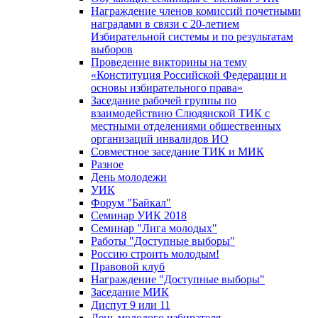
Награждение членов комиссий почетными
наградами в связи с 20-летием
Избирательной системы и по результатам
выборов
Проведение викторины на тему
«Конституция Российской Федерации и
основы избирательного права»
Заседание рабочей группы по
взаимодействию Слюдянской ТИК с
местными отделениями общественных
организаций инвалидов ИО
Совместное заседание ТИК и МИК
Разное
День молодежи
УИК
Форум "Байкал"
Семинар УИК 2018
Семинар "Лига молодых"
Работы "Доступные выборы"
Россию строить молодым!
Правовой клуб
Награждение "Доступные выборы"
Заседание МИК
Диспут 9 или 11
День молодого избирателя