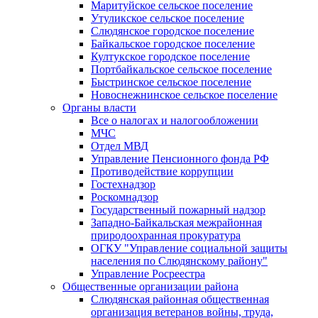
Маритуйское сельское поселение
Утуликское сельское поселение
Слюдянское городское поселение
Байкальское городское поселение
Култукское городское поселение
Портбайкальское сельское поселение
Быстринское сельское поселение
Новоснежнинское сельское поселение
Органы власти
Все о налогах и налогообложении
МЧС
Отдел МВД
Управление Пенсионного фонда РФ
Противодействие коррупции
Гостехнадзор
Роскомнадзор
Государственный пожарный надзор
Западно-Байкальская межрайонная
природоохранная прокуратура
ОГКУ "Управление социальной защиты
населения по Слюдянскому району"
Управление Росреестра
Общественные организации района
Слюдянская районная общественная
организация ветеранов войны, труда,