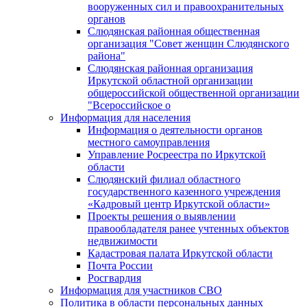
вооруженных сил и правоохранительных
органов
Слюдянская районная общественная
организация "Совет женщин Слюдянского
района"
Слюдянская районная организация
Иркутской областной организации
общероссийской общественной организации
"Всероссийское о
Информация для населения
Информация о деятельности органов
местного самоуправления
Управление Росреестра по Иркутской
области
Слюдянский филиал областного
государственного казенного учреждения
«Кадровый центр Иркутской области»
Проекты решения о выявлении
правообладателя ранее учтенных объектов
недвижимости
Кадастровая палата Иркутской области
Почта России
Росгвардия
Информация для участников СВО
Политика в области персональных данных