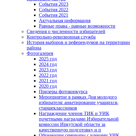
События 2023
События 2022
События 2021
Актуальная информация
Равные права - равные возможности
Сведения о численности избирателей
Контрольно-ревизионная служба
История выборов и референдумов на территории
района
Фотогалерея
2025 год
2024 год
2023 год
2022 год
2021 год
2020 год
Призеры фотоконкурса
Мероприятие в рамках Дня молодого
избирателя: анкетирование учащихся-
старшеклассников
Награждение членов ТИК и УИК
почетными наградами Избирательной
комиссии Иркутской области за
качественную подготовку и п
Обучающие семинары с членами УИК