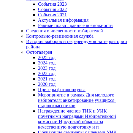
События 2023
События 2022
События 2021
Актуальная информация
Равные права - равные возможности
Сведения о численности избирателей
Контрольно-ревизионная служба
История выборов и референдумов на территории
района
Фотогалерея
2025 год
2024 год
2023 год
2022 год
2021 год
2020 год
Призеры фотоконкурса
Мероприятие в рамках Дня молодого
избирателя: анкетирование учащихся-
старшеклассников
Награждение членов ТИК и УИК
почетными наградами Избирательной
комиссии Иркутской области за
качественную подготовку и п
Обучающие семинары с членами УИК