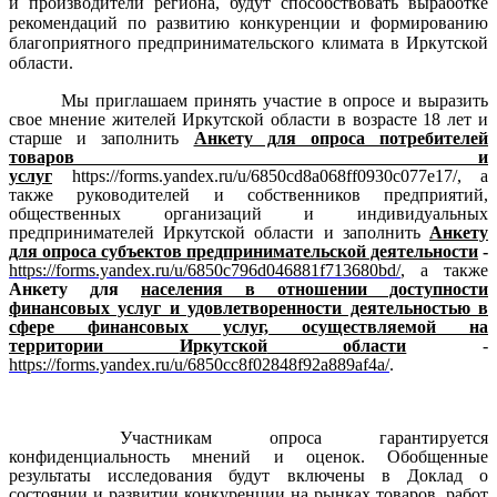
и производители региона, будут способствовать выработке
рекомендаций по развитию конкуренции и формированию
благоприятного предпринимательского климата в Иркутской
области.
Мы приглашаем принять участие в опросе и выразить
свое мнение жителей Иркутской области в возрасте 18 лет и
старше
и заполнить
Анкету для опроса потребителей
товаров и
услуг
https://forms.yandex.ru/u/6850cd8a068ff0930c077e17/, а
также руководителей и собственников предприятий,
общественных организаций и индивидуальных
предпринимателей Иркутской области и заполнить
Анкету
для опроса субъектов предпринимательской деятельности
-
https://forms.yandex.ru/u/6850c796d046881f713680bd/
, а также
Анкету для
населения в отношении доступности
финансовых услуг и удовлетворенности деятельностью в
сфере финансовых услуг, осуществляемой на
территории
Иркутской
области
-
https://forms.yandex.ru/u/6850cc8f02848f92a889af4a/
.
Участникам опроса гарантируется
конфиденциальность мнений и оценок. Обобщенные
результаты исследования будут включены в Доклад о
состоянии и развитии конкуренции на рынках товаров, работ