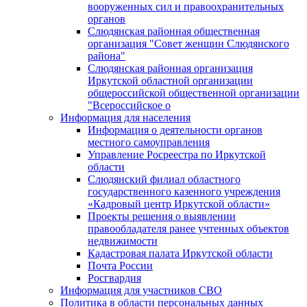
вооруженных сил и правоохранительных
органов
Слюдянская районная общественная
организация "Совет женщин Слюдянского
района"
Слюдянская районная организация
Иркутской областной организации
общероссийской общественной организации
"Всероссийское о
Информация для населения
Информация о деятельности органов
местного самоуправления
Управление Росреестра по Иркутской
области
Слюдянский филиал областного
государственного казенного учреждения
«Кадровый центр Иркутской области»
Проекты решения о выявлении
правообладателя ранее учтенных объектов
недвижимости
Кадастровая палата Иркутской области
Почта России
Росгвардия
Информация для участников СВО
Политика в области персональных данных