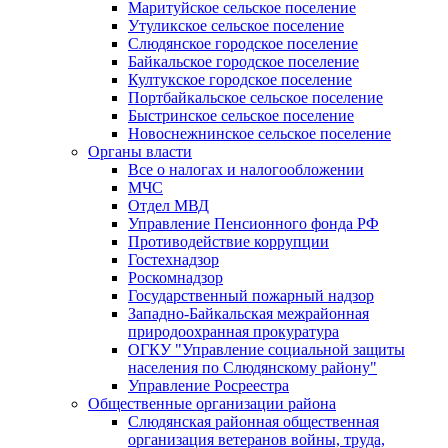
Маритуйское сельское поселение
Утуликское сельское поселение
Слюдянское городское поселение
Байкальское городское поселение
Култукское городское поселение
Портбайкальское сельское поселение
Быстринское сельское поселение
Новоснежнинское сельское поселение
Органы власти
Все о налогах и налогообложении
МЧС
Отдел МВД
Управление Пенсионного фонда РФ
Противодействие коррупции
Гостехнадзор
Роскомнадзор
Государственный пожарный надзор
Западно-Байкальская межрайонная
природоохранная прокуратура
ОГКУ "Управление социальной защиты
населения по Слюдянскому району"
Управление Росреестра
Общественные организации района
Слюдянская районная общественная
организация ветеранов войны, труда,