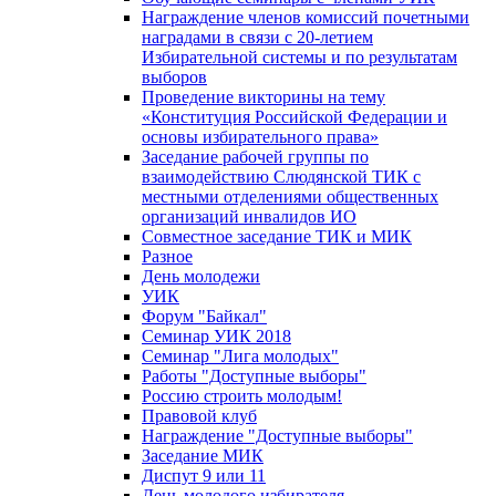
Награждение членов комиссий почетными
наградами в связи с 20-летием
Избирательной системы и по результатам
выборов
Проведение викторины на тему
«Конституция Российской Федерации и
основы избирательного права»
Заседание рабочей группы по
взаимодействию Слюдянской ТИК с
местными отделениями общественных
организаций инвалидов ИО
Совместное заседание ТИК и МИК
Разное
День молодежи
УИК
Форум "Байкал"
Семинар УИК 2018
Семинар "Лига молодых"
Работы "Доступные выборы"
Россию строить молодым!
Правовой клуб
Награждение "Доступные выборы"
Заседание МИК
Диспут 9 или 11
День молодого избирателя