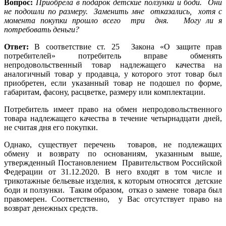
Вопрос:
Приобрела в подарок детские ползунки и боди.
Они
не подошли по размеру.
Заменить мне
отказались,
хотя с
момента покупки прошло всего
три
дня.
Могу ли я
потребовать деньги?
Ответ:
В соответствие ст. 25
Закона «О защите прав
потребителей» потребитель вправе обменять
непродовольственный товар надлежащего качества на
аналогичный товар у продавца, у которого этот товар был
приобретен, если указанный товар не подошел по форме,
габаритам, фасону, расцветке, размеру или комплектации.
Потребитель имеет право на обмен непродовольственного
товара надлежащего качества в течение четырнадцати дней,
не считая дня его покупки.
Однако, существует перечень
товаров, не подлежащих
обмену и возврату по основаниям, указанным выше,
утвержденный Постановлением
Правительством Российской
Федерации от 31.12.2020. В него входят в том числе и
трикотажные бельевые изделия, к которым относятся
детские
боди и ползунки.
Таким образом,
отказ о замене
товара был
правомерен. Соответственно,
у Вас отсутствует право на
возврат денежных средств.