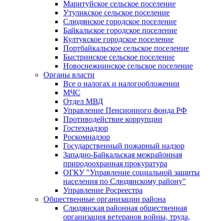
Маритуйское сельское поселение
Утуликское сельское поселение
Слюдянское городское поселение
Байкальское городское поселение
Култукское городское поселение
Портбайкальское сельское поселение
Быстринское сельское поселение
Новоснежнинское сельское поселение
Органы власти
Все о налогах и налогообложении
МЧС
Отдел МВД
Управление Пенсионного фонда РФ
Противодействие коррупции
Гостехнадзор
Роскомнадзор
Государственный пожарный надзор
Западно-Байкальская межрайонная
природоохранная прокуратура
ОГКУ "Управление социальной защиты
населения по Слюдянскому району"
Управление Росреестра
Общественные организации района
Слюдянская районная общественная
организация ветеранов войны, труда,