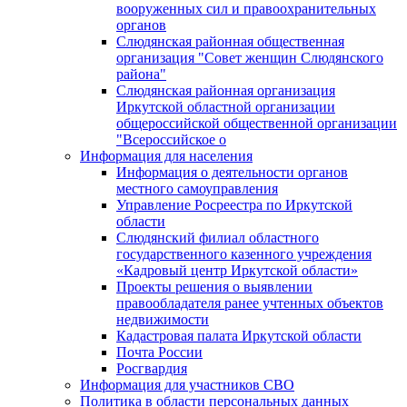
вооруженных сил и правоохранительных
органов
Слюдянская районная общественная
организация "Совет женщин Слюдянского
района"
Слюдянская районная организация
Иркутской областной организации
общероссийской общественной организации
"Всероссийское о
Информация для населения
Информация о деятельности органов
местного самоуправления
Управление Росреестра по Иркутской
области
Слюдянский филиал областного
государственного казенного учреждения
«Кадровый центр Иркутской области»
Проекты решения о выявлении
правообладателя ранее учтенных объектов
недвижимости
Кадастровая палата Иркутской области
Почта России
Росгвардия
Информация для участников СВО
Политика в области персональных данных