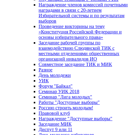
Награждение членов комиссий почетными
наградами в связи с 20-летием
Избирательной системы и по результатам
выборов
Проведение викторины на тему
«Конституция Российской Федерации и
основы избирательного права»
Заседание рабочей группы по
взаимодействию Слюдянской ТИК с
местными отделениями общественных
организаций инвалидов ИО
Совместное заседание ТИК и МИК
Разное
День молодежи
УИК
Форум "Байкал"
Семинар УИК 2018
Семинар "Лига молодых"
Работы "Доступные выборы"
Россию строить молодым!
Правовой клуб
Награждение "Доступные выборы"
Заседание МИК
Диспут 9 или 11
День молодого избирателя