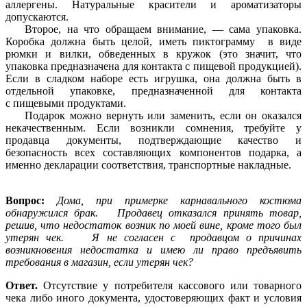
аллергены. Натуральные красители и ароматизаторы
допускаются.
Второе, на что обращаем внимание, — сама упаковка.
Коробка должна быть целой, иметь пиктограмму
в виде
рюмки и вилки, обведенных в кружок (это значит, что
упаковка предназначена для контакта с пищевой продукцией).
Если в сладком наборе есть игрушка, она должна быть в
отдельной
упаковке,
предназначенной для контакта
с пищевыми продуктами.
Подарок можно вернуть или заменить, если он оказался
некачественным. Если возникли сомнения, требуйте у
продавца документы, подтверждающие качество и
безопасность всех составляющих компонентов подарка, а
именно декларации соответствия, транспортные накладные.
Вопрос:
Дома, при примерке карнавального костюма
обнаружился брак.
Продавец отказался принять товар,
решив, что недостаток возник по моей вине, кроме того был
утерян чек.
Я не согласен с
продавцом о причинах
возникновения недостатка и имею ли право предъявить
требования в магазин, если утерян чек?
Ответ.
Отсутствие у потребителя кассового или товарного
чека либо иного документа, удостоверяющих факт и условия