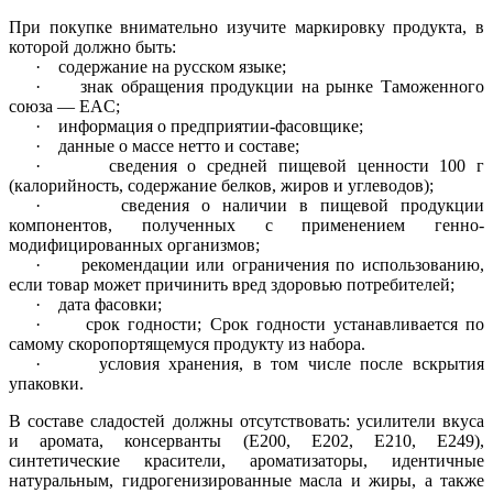
При покупке внимательно изучите маркировку продукта, в
которой должно быть:
·
содержание на русском языке;
·
знак обращения продукции на рынке Таможенного
союза — EAC;
·
информация о предприятии-фасовщике;
·
данные о массе нетто и составе;
·
сведения о средней пищевой ценности 100 г
(калорийность, содержание белков, жиров и углеводов);
·
сведения о наличии в пищевой продукции
компонентов, полученных с применением генно-
модифицированных организмов;
·
рекомендации или ограничения по использованию,
если товар может причинить вред здоровью потребителей;
·
дата фасовки;
·
срок годности; Срок годности устанавливается по
самому скоропортящемуся продукту из набора.
·
условия хранения, в том числе после вскрытия
упаковки.
В составе сладостей должны отсутствовать:
усилители вкуса
и аромата, консерванты (Е200, Е202, Е210, Е249),
синтетические красители, ароматизаторы, идентичные
натуральным, гидрогенизированные масла и жиры, а также