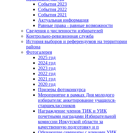
События 2023
События 2022
События 2021
Актуальная информация
Равные права - равные возможности
Сведения о численности избирателей
Контрольно-ревизионная служба
История выборов и референдумов на территории
района
Фотогалерея
2025 год
2024 год
2023 год
2022 год
2021 год
2020 год
Призеры фотоконкурса
Мероприятие в рамках Дня молодого
избирателя: анкетирование учащихся-
старшеклассников
Награждение членов ТИК и УИК
почетными наградами Избирательной
комиссии Иркутской области за
качественную подготовку и п
Обучающие семинары с членами УИК