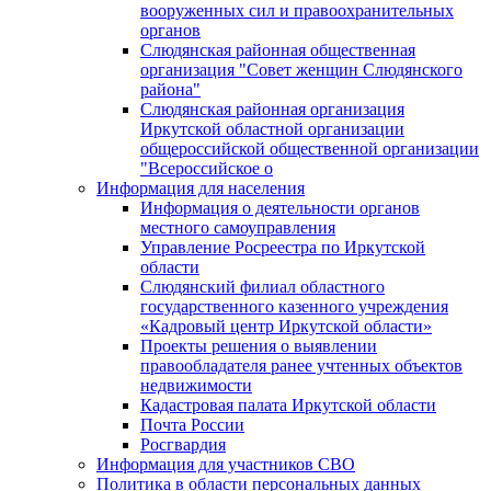
вооруженных сил и правоохранительных
органов
Слюдянская районная общественная
организация "Совет женщин Слюдянского
района"
Слюдянская районная организация
Иркутской областной организации
общероссийской общественной организации
"Всероссийское о
Информация для населения
Информация о деятельности органов
местного самоуправления
Управление Росреестра по Иркутской
области
Слюдянский филиал областного
государственного казенного учреждения
«Кадровый центр Иркутской области»
Проекты решения о выявлении
правообладателя ранее учтенных объектов
недвижимости
Кадастровая палата Иркутской области
Почта России
Росгвардия
Информация для участников СВО
Политика в области персональных данных