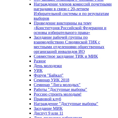
Награждение членов комиссий почетными
наградами в связи с 20-летием
Избирательной системы и по результатам
выборов
Проведение викторины на тему
«Конституция Российской Федерации и
основы избирательного права»
Заседание рабочей группы по
взаимодействию Слюдянской ТИК с
местными отделениями общественных
организаций инвалидов ИО
Совместное заседание ТИК и МИК
Разное
День молодежи
УИК
Форум "Байкал"
Семинар УИК 2018
Семинар "Лига молодых"
Работы "Доступные выборы"
Россию строить молодым!
Правовой клуб
Награждение "Доступные выборы"
Заседание МИК
Диспут 9 или 11
День молодого избирателя