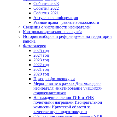
События 2023
События 2022
События 2021
Актуальная информация
Равные права - равные возможности
Сведения о численности избирателей
Контрольно-ревизионная служба
История выборов и референдумов на территории
района
Фотогалерея
2025 год
2024 год
2023 год
2022 год
2021 год
2020 год
Призеры фотоконкурса
Мероприятие в рамках Дня молодого
избирателя: анкетирование учащихся-
старшеклассников
Награждение членов ТИК и УИК
почетными наградами Избирательной
комиссии Иркутской области за
качественную подготовку и п
Обучающие семинары с членами УИК