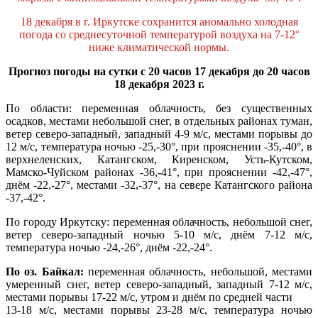
18 декабря в г. Иркутске сохранится аномально холодная
погода со среднесуточной температурой воздуха на 7-12°
ниже климатической нормы.
Прогноз погоды на сутки
с 20 часов 17 декабря до 20 часов
18 декабря 2023 г.
По области: переменная облачность, без существенных
осадков, местами небольшой снег, в отдельных районах туман,
ветер северо-западный, западный 4-9 м/с, местами порывы до
12 м/с, температура ночью -25,-30°, при прояснении -35,-40°, в
верхнеленских, Катангском, Киренском, Усть-Кутском,
Мамско-Чуйском районах -36,-41°, при прояснении -42,-47°,
днём -22,-27°, местами -32,-37°, на севере Катангского района
-37,-42°.
По городу Иркутску: переменная облачность, небольшой снег,
ветер северо-западный ночью 5-10 м/с, днём 7-12 м/с,
температура ночью -24,-26°, днём -22,-24°.
По оз. Байкал:
переменная облачность, небольшой, местами
умеренный снег, ветер северо-западный, западный 7-12 м/с,
местами порывы 17-22 м/с, утром и днём по средней части
13-18 м/с, местами порывы 23-28 м/с, температура ночью