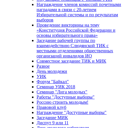
Награждение членов комиссий почетными
наградами в связи с 20-летием
Избирательной системы и по результатам
выборов
Проведение викторины на тему
«Конституция Российской Федерации и
основы избирательного права»
Заседание рабочей группы по
взаимодействию Слюдянской ТИК с
местными отделениями общественных
организаций инвалидов ИО
Совместное заседание ТИК и МИК
Разное
День молодежи
УИК
Форум "Байкал"
Семинар УИК 2018
Семинар "Лига молодых"
Работы "Доступные выборы"
Россию строить молодым!
Правовой клуб
Награждение "Доступные выборы"
Заседание МИК
Диспут 9 или 11
День молодого избирателя