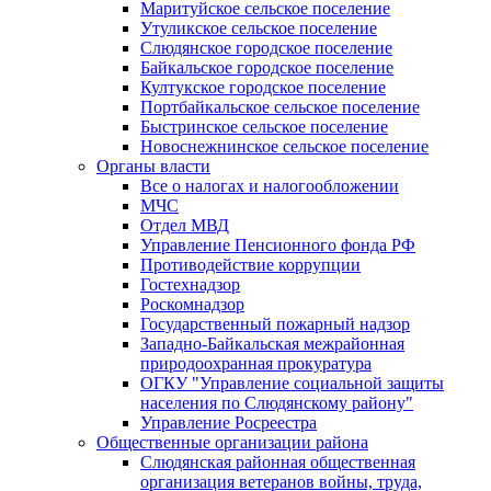
Маритуйское сельское поселение
Утуликское сельское поселение
Слюдянское городское поселение
Байкальское городское поселение
Култукское городское поселение
Портбайкальское сельское поселение
Быстринское сельское поселение
Новоснежнинское сельское поселение
Органы власти
Все о налогах и налогообложении
МЧС
Отдел МВД
Управление Пенсионного фонда РФ
Противодействие коррупции
Гостехнадзор
Роскомнадзор
Государственный пожарный надзор
Западно-Байкальская межрайонная
природоохранная прокуратура
ОГКУ "Управление социальной защиты
населения по Слюдянскому району"
Управление Росреестра
Общественные организации района
Слюдянская районная общественная
организация ветеранов войны, труда,