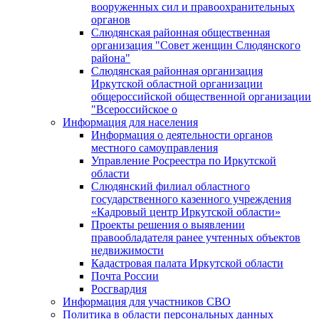
вооруженных сил и правоохранительных
органов
Слюдянская районная общественная
организация "Совет женщин Слюдянского
района"
Слюдянская районная организация
Иркутской областной организации
общероссийской общественной организации
"Всероссийское о
Информация для населения
Информация о деятельности органов
местного самоуправления
Управление Росреестра по Иркутской
области
Слюдянский филиал областного
государственного казенного учреждения
«Кадровый центр Иркутской области»
Проекты решения о выявлении
правообладателя ранее учтенных объектов
недвижимости
Кадастровая палата Иркутской области
Почта России
Росгвардия
Информация для участников СВО
Политика в области персональных данных