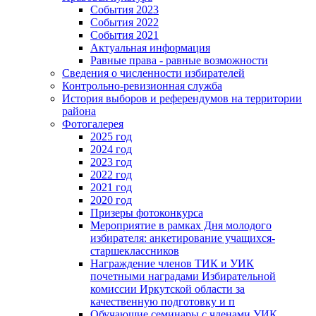
События 2023
События 2022
События 2021
Актуальная информация
Равные права - равные возможности
Сведения о численности избирателей
Контрольно-ревизионная служба
История выборов и референдумов на территории
района
Фотогалерея
2025 год
2024 год
2023 год
2022 год
2021 год
2020 год
Призеры фотоконкурса
Мероприятие в рамках Дня молодого
избирателя: анкетирование учащихся-
старшеклассников
Награждение членов ТИК и УИК
почетными наградами Избирательной
комиссии Иркутской области за
качественную подготовку и п
Обучающие семинары с членами УИК