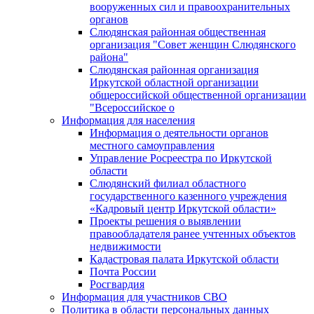
вооруженных сил и правоохранительных
органов
Слюдянская районная общественная
организация "Совет женщин Слюдянского
района"
Слюдянская районная организация
Иркутской областной организации
общероссийской общественной организации
"Всероссийское о
Информация для населения
Информация о деятельности органов
местного самоуправления
Управление Росреестра по Иркутской
области
Слюдянский филиал областного
государственного казенного учреждения
«Кадровый центр Иркутской области»
Проекты решения о выявлении
правообладателя ранее учтенных объектов
недвижимости
Кадастровая палата Иркутской области
Почта России
Росгвардия
Информация для участников СВО
Политика в области персональных данных