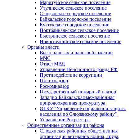
Маритуйское сельское поселение
Утуликское сельское поселение
Слюдянское городское поселение
Байкальское городское поселение
Култукское городское поселение
Портбайкальское сельское поселение
Быстринское сельское поселение
Новоснежнинское сельское поселение
Органы власти
Все о налогах и налогообложении
МЧС
Отдел МВД
Управление Пенсионного фонда РФ
Противодействие коррупции
Гостехнадзор
Роскомнадзор
Государственный пожарный надзор
Западно-Байкальская межрайонная
природоохранная прокуратура
ОГКУ "Управление социальной защиты
населения по Слюдянскому району"
Управление Росреестра
Общественные организации района
Слюдянская районная общественная
организация ветеранов войны, труда,