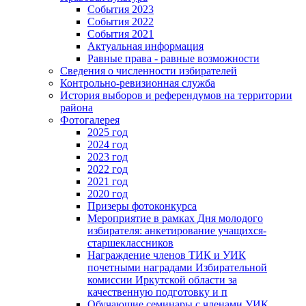
События 2023
События 2022
События 2021
Актуальная информация
Равные права - равные возможности
Сведения о численности избирателей
Контрольно-ревизионная служба
История выборов и референдумов на территории
района
Фотогалерея
2025 год
2024 год
2023 год
2022 год
2021 год
2020 год
Призеры фотоконкурса
Мероприятие в рамках Дня молодого
избирателя: анкетирование учащихся-
старшеклассников
Награждение членов ТИК и УИК
почетными наградами Избирательной
комиссии Иркутской области за
качественную подготовку и п
Обучающие семинары с членами УИК