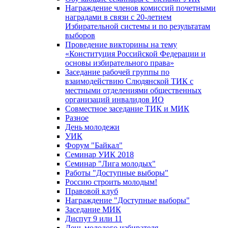
Награждение членов комиссий почетными
наградами в связи с 20-летием
Избирательной системы и по результатам
выборов
Проведение викторины на тему
«Конституция Российской Федерации и
основы избирательного права»
Заседание рабочей группы по
взаимодействию Слюдянской ТИК с
местными отделениями общественных
организаций инвалидов ИО
Совместное заседание ТИК и МИК
Разное
День молодежи
УИК
Форум "Байкал"
Семинар УИК 2018
Семинар "Лига молодых"
Работы "Доступные выборы"
Россию строить молодым!
Правовой клуб
Награждение "Доступные выборы"
Заседание МИК
Диспут 9 или 11
День молодого избирателя