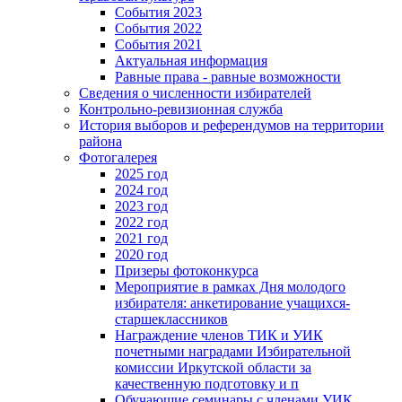
События 2023
События 2022
События 2021
Актуальная информация
Равные права - равные возможности
Сведения о численности избирателей
Контрольно-ревизионная служба
История выборов и референдумов на территории
района
Фотогалерея
2025 год
2024 год
2023 год
2022 год
2021 год
2020 год
Призеры фотоконкурса
Мероприятие в рамках Дня молодого
избирателя: анкетирование учащихся-
старшеклассников
Награждение членов ТИК и УИК
почетными наградами Избирательной
комиссии Иркутской области за
качественную подготовку и п
Обучающие семинары с членами УИК