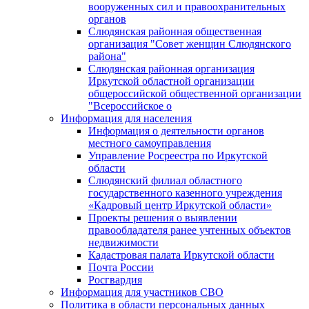
вооруженных сил и правоохранительных
органов
Слюдянская районная общественная
организация "Совет женщин Слюдянского
района"
Слюдянская районная организация
Иркутской областной организации
общероссийской общественной организации
"Всероссийское о
Информация для населения
Информация о деятельности органов
местного самоуправления
Управление Росреестра по Иркутской
области
Слюдянский филиал областного
государственного казенного учреждения
«Кадровый центр Иркутской области»
Проекты решения о выявлении
правообладателя ранее учтенных объектов
недвижимости
Кадастровая палата Иркутской области
Почта России
Росгвардия
Информация для участников СВО
Политика в области персональных данных