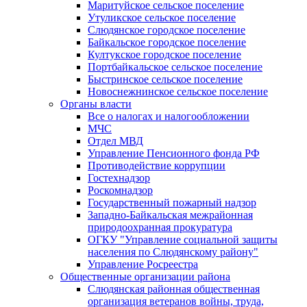
Маритуйское сельское поселение
Утуликское сельское поселение
Слюдянское городское поселение
Байкальское городское поселение
Култукское городское поселение
Портбайкальское сельское поселение
Быстринское сельское поселение
Новоснежнинское сельское поселение
Органы власти
Все о налогах и налогообложении
МЧС
Отдел МВД
Управление Пенсионного фонда РФ
Противодействие коррупции
Гостехнадзор
Роскомнадзор
Государственный пожарный надзор
Западно-Байкальская межрайонная
природоохранная прокуратура
ОГКУ "Управление социальной защиты
населения по Слюдянскому району"
Управление Росреестра
Общественные организации района
Слюдянская районная общественная
организация ветеранов войны, труда,