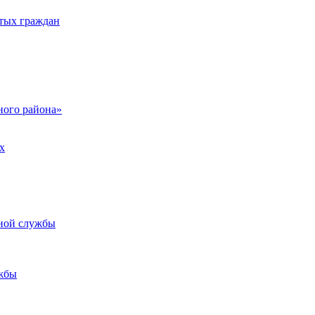
тых граждан
ого района»
х
ьной службы
жбы