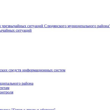
и чрезвычайных ситуаций Слюдянского муниципального района
вычайных ситуаций
еских средств информационных систем
ципального района
ентам
онтроля
лекс "Готов к труду и обороне"