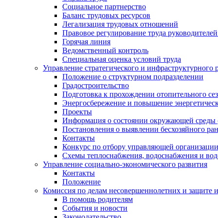
Социальное партнерство
Баланс трудовых ресурсов
Легализация трудовых отношений
Правовое регулирование труда руководителе
Горячая линия
Ведомственный контроль
Специальная оценка условий труда
Управление стратегического и инфраструктурного 
Положение о структурном подразделении
Градостроительство
Подготовка к прохождении отопительного се
Энергосбережение и повышение энергетичес
Проекты
Информация о состоянии окружающей среды 
Постановления о выявлении бесхозяйного ра
Контакты
Конкурс по отбору управляющей организаци
Схемы теплоснабжения, водоснабжения и вод
Управление социально-экономического развития
Контакты
Положение
Комиссия по делам несовершеннолетних и защите 
В помощь родителям
События и новости
Законодательство