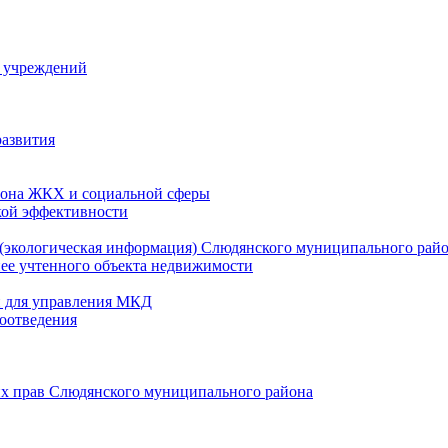
й учреждений
развития
зона ЖКХ и социальной сферы
кой эффективности
(экологическая информация) Слюдянского муниципального рай
нее учтенного объекта недвижимости
и для управления МКД
оотведения
их прав Слюдянского муниципального района