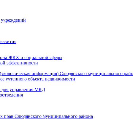
й учреждений
развития
зона ЖКХ и социальной сферы
кой эффективности
(экологическая информация) Слюдянского муниципального рай
нее учтенного объекта недвижимости
и для управления МКД
оотведения
их прав Слюдянского муниципального района