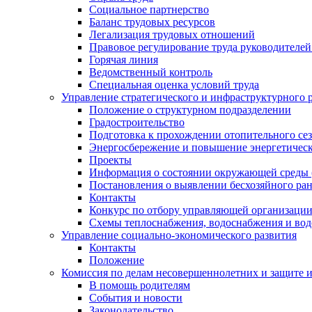
Социальное партнерство
Баланс трудовых ресурсов
Легализация трудовых отношений
Правовое регулирование труда руководителе
Горячая линия
Ведомственный контроль
Специальная оценка условий труда
Управление стратегического и инфраструктурного 
Положение о структурном подразделении
Градостроительство
Подготовка к прохождении отопительного се
Энергосбережение и повышение энергетичес
Проекты
Информация о состоянии окружающей среды 
Постановления о выявлении бесхозяйного ра
Контакты
Конкурс по отбору управляющей организаци
Схемы теплоснабжения, водоснабжения и вод
Управление социально-экономического развития
Контакты
Положение
Комиссия по делам несовершеннолетних и защите 
В помощь родителям
События и новости
Законодательство