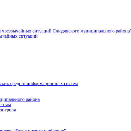
и чрезвычайных ситуаций Слюдянского муниципального района
вычайных ситуаций
еских средств информационных систем
ципального района
ентам
онтроля
лекс "Готов к труду и обороне"