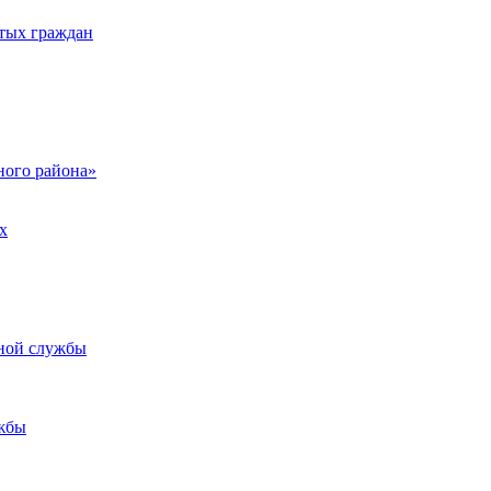
тых граждан
ого района»
х
ьной службы
жбы