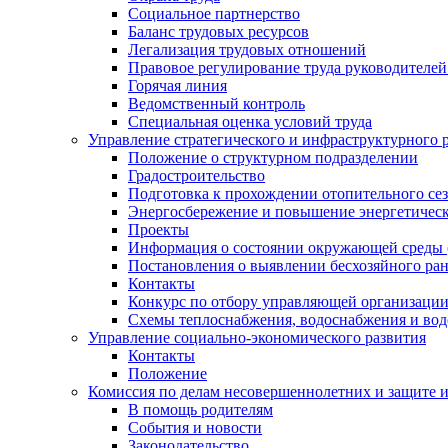
Социальное партнерство
Баланс трудовых ресурсов
Легализация трудовых отношений
Правовое регулирование труда руководителе
Горячая линия
Ведомственный контроль
Специальная оценка условий труда
Управление стратегического и инфраструктурного 
Положение о структурном подразделении
Градостроительство
Подготовка к прохождении отопительного се
Энергосбережение и повышение энергетичес
Проекты
Информация о состоянии окружающей среды 
Постановления о выявлении бесхозяйного ра
Контакты
Конкурс по отбору управляющей организаци
Схемы теплоснабжения, водоснабжения и вод
Управление социально-экономического развития
Контакты
Положение
Комиссия по делам несовершеннолетних и защите 
В помощь родителям
События и новости
Законодательство