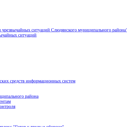
и чрезвычайных ситуаций Слюдянского муниципального района
вычайных ситуаций
еских средств информационных систем
ципального района
ентам
онтроля
лекс "Готов к труду и обороне"