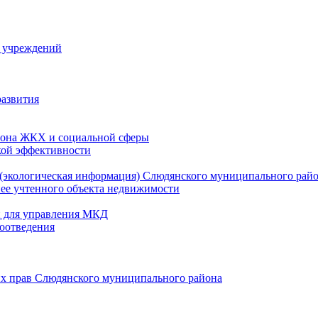
й учреждений
развития
зона ЖКХ и социальной сферы
кой эффективности
(экологическая информация) Слюдянского муниципального рай
нее учтенного объекта недвижимости
и для управления МКД
оотведения
их прав Слюдянского муниципального района