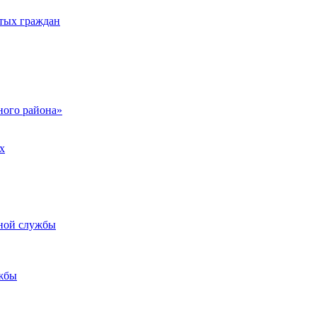
тых граждан
ого района»
х
ьной службы
жбы