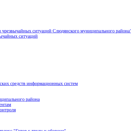
и чрезвычайных ситуаций Слюдянского муниципального района
вычайных ситуаций
еских средств информационных систем
ципального района
ентам
онтроля
лекс "Готов к труду и обороне"