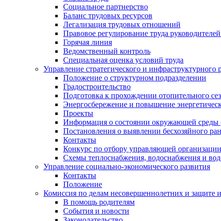
Социальное партнерство
Баланс трудовых ресурсов
Легализация трудовых отношений
Правовое регулирование труда руководителе
Горячая линия
Ведомственный контроль
Специальная оценка условий труда
Управление стратегического и инфраструктурного 
Положение о структурном подразделении
Градостроительство
Подготовка к прохождении отопительного се
Энергосбережение и повышение энергетичес
Проекты
Информация о состоянии окружающей среды 
Постановления о выявлении бесхозяйного ра
Контакты
Конкурс по отбору управляющей организаци
Схемы теплоснабжения, водоснабжения и вод
Управление социально-экономического развития
Контакты
Положение
Комиссия по делам несовершеннолетних и защите 
В помощь родителям
События и новости
Законодательство