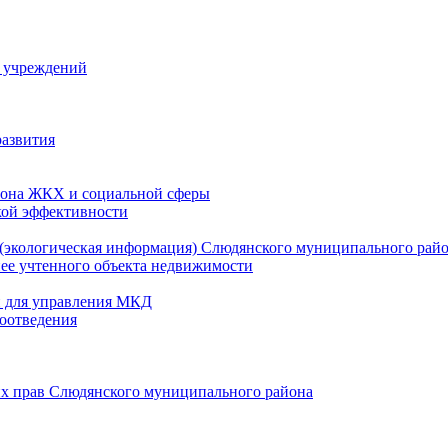
й учреждений
развития
зона ЖКХ и социальной сферы
кой эффективности
(экологическая информация) Слюдянского муниципального рай
нее учтенного объекта недвижимости
и для управления МКД
оотведения
их прав Слюдянского муниципального района