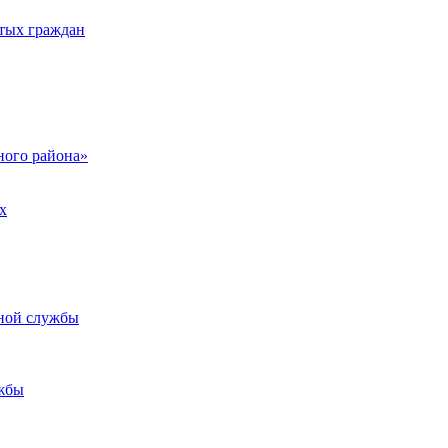
тых граждан
ого района»
х
ьной службы
жбы