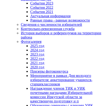
События 2023
События 2022
События 2021
Актуальная информация
Равные права - равные возможности
Сведения о численности избирателей
Контрольно-ревизионная служба
История выборов и референдумов на территории
района
Фотогалерея
2025 год
2024 год
2023 год
2022 год
2021 год
2020 год
Призеры фотоконкурса
Мероприятие в рамках Дня молодого
избирателя: анкетирование учащихся-
старшеклассников
Награждение членов ТИК и УИК
почетными наградами Избирательной
комиссии Иркутской области за
качественную подготовку и п
Обучающие семинары с членами УИК