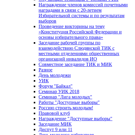
Награждение членов комиссий почетными
наградами в связи с 20-летием
Избирательной системы и по результатам
выборов
Проведение викторины на тему
«Конституция Российской Федерации и
основы избирательного права»
Заседание рабочей группы по
взаимодействию Слюдянской ТИК с
местными отделениями общественных
организаций инвалидов ИО
Совместное заседание ТИК и МИК
Разное
День молодежи
УИК
Форум "Байкал"
Семинар УИК 2018
Семинар "Лига молодых"
Работы "Доступные выборы"
Россию строить молодым!
Правовой клуб
Награждение "Доступные выборы"
Заседание МИК
Диспут 9 или 11
День молодого избирателя