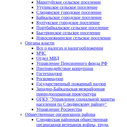
Маритуйское сельское поселение
Утуликское сельское поселение
Слюдянское городское поселение
Байкальское городское поселение
Култукское городское поселение
Портбайкальское сельское поселение
Быстринское сельское поселение
Новоснежнинское сельское поселение
Органы власти
Все о налогах и налогообложении
МЧС
Отдел МВД
Управление Пенсионного фонда РФ
Противодействие коррупции
Гостехнадзор
Роскомнадзор
Государственный пожарный надзор
Западно-Байкальская межрайонная
природоохранная прокуратура
ОГКУ "Управление социальной защиты
населения по Слюдянскому району"
Управление Росреестра
Общественные организации района
Слюдянская районная общественная
организация ветеранов войны, труда,