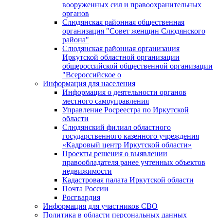
вооруженных сил и правоохранительных
органов
Слюдянская районная общественная
организация "Совет женщин Слюдянского
района"
Слюдянская районная организация
Иркутской областной организации
общероссийской общественной организации
"Всероссийское о
Информация для населения
Информация о деятельности органов
местного самоуправления
Управление Росреестра по Иркутской
области
Слюдянский филиал областного
государственного казенного учреждения
«Кадровый центр Иркутской области»
Проекты решения о выявлении
правообладателя ранее учтенных объектов
недвижимости
Кадастровая палата Иркутской области
Почта России
Росгвардия
Информация для участников СВО
Политика в области персональных данных