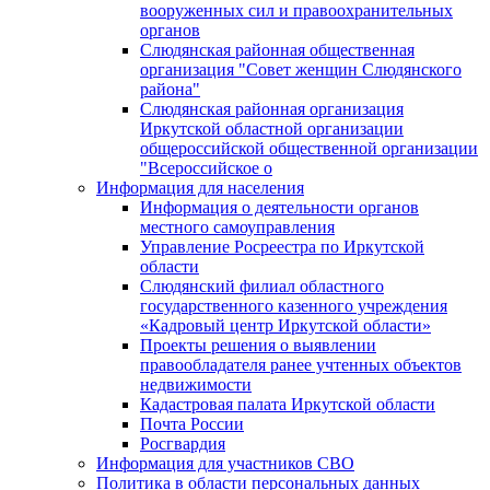
вооруженных сил и правоохранительных
органов
Слюдянская районная общественная
организация "Совет женщин Слюдянского
района"
Слюдянская районная организация
Иркутской областной организации
общероссийской общественной организации
"Всероссийское о
Информация для населения
Информация о деятельности органов
местного самоуправления
Управление Росреестра по Иркутской
области
Слюдянский филиал областного
государственного казенного учреждения
«Кадровый центр Иркутской области»
Проекты решения о выявлении
правообладателя ранее учтенных объектов
недвижимости
Кадастровая палата Иркутской области
Почта России
Росгвардия
Информация для участников СВО
Политика в области персональных данных