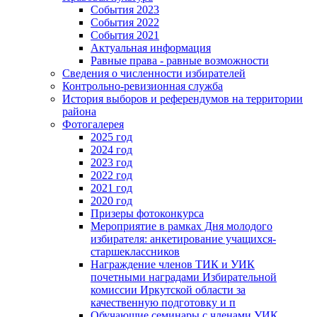
События 2023
События 2022
События 2021
Актуальная информация
Равные права - равные возможности
Сведения о численности избирателей
Контрольно-ревизионная служба
История выборов и референдумов на территории
района
Фотогалерея
2025 год
2024 год
2023 год
2022 год
2021 год
2020 год
Призеры фотоконкурса
Мероприятие в рамках Дня молодого
избирателя: анкетирование учащихся-
старшеклассников
Награждение членов ТИК и УИК
почетными наградами Избирательной
комиссии Иркутской области за
качественную подготовку и п
Обучающие семинары с членами УИК