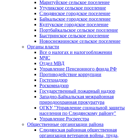
Маритуйское сельское поселение
Утуликское сельское поселение
Слюдянское городское поселение
Байкальское городское поселение
Култукское городское поселение
Портбайкальское сельское поселение
Быстринское сельское поселение
Новоснежнинское сельское поселение
Органы власти
Все о налогах и налогообложении
МЧС
Отдел МВД
Управление Пенсионного фонда РФ
Противодействие коррупции
Гостехнадзор
Роскомнадзор
Государственный пожарный надзор
Западно-Байкальская межрайонная
природоохранная прокуратура
ОГКУ "Управление социальной защиты
населения по Слюдянскому району"
Управление Росреестра
Общественные организации района
Слюдянская районная общественная
организация ветеранов войны, труда,