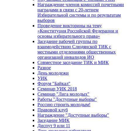
Награждение членов комиссий почетными
наградами в связи с 20-летием
Избирательной системы и по результатам
выборов
Проведение викторины на тему
«Конституция Российской Федерации и
основы избирательного права»
Заседание рабочей группы по
взаимодействию Слюдянской ТИК с
местными отделениями общественных
организаций инвалидов ИО
Совместное заседание ТИК и МИК
Разное
День молодежи
УИК
Форум "Байкал"
Семинар УИК 2018
Семинар "Лига молодых"
Работы "Доступные выборы"
Россию строить молодым!
Правовой клуб
Награждение "Доступные выборы"
Заседание МИК
Диспут 9 или 11
День молодого избирателя