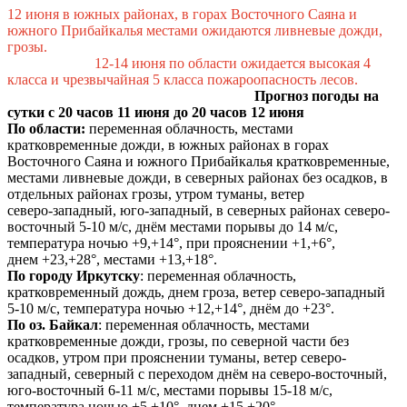
12 июня в южных районах, в горах Восточного Саяна и
южного Прибайкалья местами ожидаются ливневые дожди,
грозы.
12-14 июня по области ожидается высокая 4
класса и чрезвычайная 5 класса пожароопасность лесов.
Прогноз погоды на
сутки с 20 часов 11 июня до 20 часов 12 июня
По области:
переменная облачность, местами
кратковременные дожди, в южных районах в горах
Восточного Саяна и южного Прибайкалья кратковременные,
местами ливневые дожди, в северных районах без осадков, в
отдельных районах грозы, утром туманы, ветер
северо-западный, юго-западный, в северных районах северо-
восточный 5-10 м/с, днём местами порывы до 14 м/с,
температура ночью +9,+14°, при прояснении +1,+6°,
днем +23,+28°, местами +13,+18°.
По городу Иркутску
: переменная облачность,
кратковременный дождь, днем гроза, ветер северо-западный
5-10 м/с, температура ночью +12,+14°, днём до +23°.
По оз. Байкал
: переменная облачность, местами
кратковременные дожди, грозы, по северной части без
осадков, утром при прояснении туманы, ветер северо-
западный, северный с переходом днём на северо-восточный,
юго-восточный 6-11 м/с, местами порывы 15-18 м/с,
температура ночью +5,+10°, днем +15,+20°.