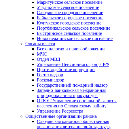
Маритуйское сельское поселение
Утуликское сельское поселение
Слюдянское городское поселение
Байкальское городское поселение
Култукское городское поселение
Портбайкальское сельское поселение
Быстринское сельское поселение
Новоснежнинское сельское поселение
Органы власти
Все о налогах и налогообложении
МЧС
Отдел МВД
Управление Пенсионного фонда РФ
Противодействие коррупции
Гостехнадзор
Роскомнадзор
Государственный пожарный надзор
Западно-Байкальская межрайонная
природоохранная прокуратура
ОГКУ "Управление социальной защиты
населения по Слюдянскому району"
Управление Росреестра
Общественные организации района
Слюдянская районная общественная
организация ветеранов войны, труда,