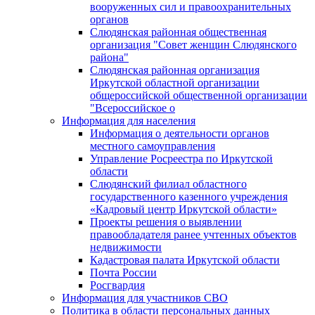
вооруженных сил и правоохранительных
органов
Слюдянская районная общественная
организация "Совет женщин Слюдянского
района"
Слюдянская районная организация
Иркутской областной организации
общероссийской общественной организации
"Всероссийское о
Информация для населения
Информация о деятельности органов
местного самоуправления
Управление Росреестра по Иркутской
области
Слюдянский филиал областного
государственного казенного учреждения
«Кадровый центр Иркутской области»
Проекты решения о выявлении
правообладателя ранее учтенных объектов
недвижимости
Кадастровая палата Иркутской области
Почта России
Росгвардия
Информация для участников СВО
Политика в области персональных данных