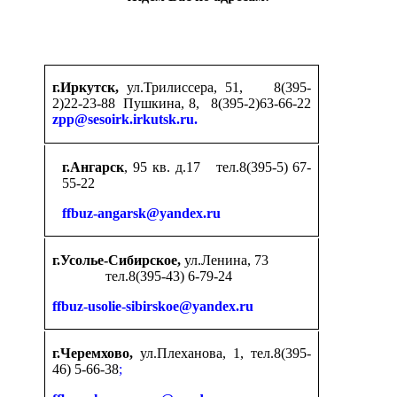
г.Иркутск,
ул.Трилиссера, 51, 8(395-
2)22-23-88 Пушкина, 8, 8(395-2)63-66-22
zpp@sesoirk.irkutsk.ru.
г.Ангарск
, 95 кв. д.17 тел.8(395-5) 67-
55-22
ffbuz-angarsk@yandex.ru
г.Усолье-Сибирское,
ул.Ленина, 73
тел.8(395-43) 6-79-24
ffbuz-usolie-sibirskoe@yandex.ru
г.Черемхово,
ул.Плеханова, 1, тел.8(395-
46) 5-66-38
;