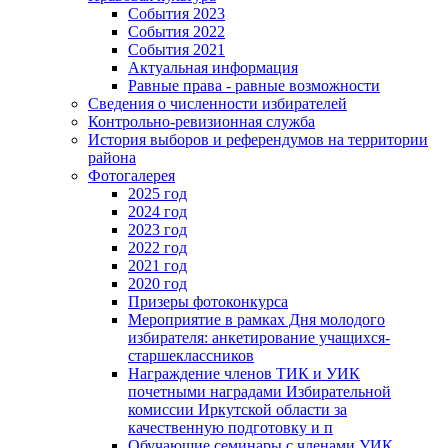
События 2023
События 2022
События 2021
Актуальная информация
Равные права - равные возможности
Сведения о численности избирателей
Контрольно-ревизионная служба
История выборов и референдумов на территории
района
Фотогалерея
2025 год
2024 год
2023 год
2022 год
2021 год
2020 год
Призеры фотоконкурса
Мероприятие в рамках Дня молодого
избирателя: анкетирование учащихся-
старшеклассников
Награждение членов ТИК и УИК
почетными наградами Избирательной
комиссии Иркутской области за
качественную подготовку и п
Обучающие семинары с членами УИК