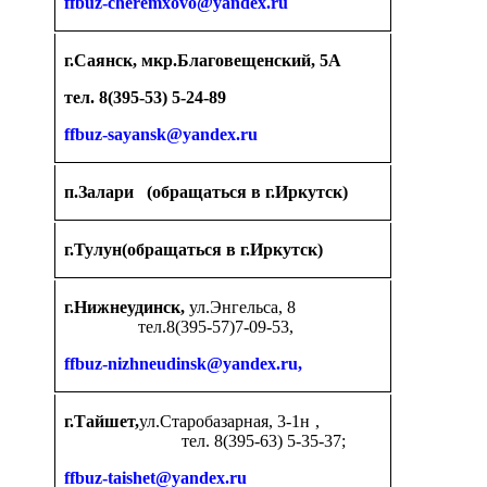
ffbuz-cheremxovo@yandex.ru
г.Саянск, мкр.Благовещенский, 5А
тел. 8(395-53) 5-24-89
ffbuz-sayansk@yandex.ru
п.Залари (обращаться в г.Иркутск)
г.Тулун(обращаться в г.Иркутск)
г.Нижнеудинск,
ул.Энгельса, 8
тел.8(395-57)7-09-53,
ffbuz-nizhneudinsk@yandex.ru,
г.Тайшет,
ул.Старобазарная, 3-1н ,
тел. 8(395-63) 5-35-37;
ffbuz-taishet@yandex.ru