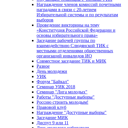
Награждение членов комиссий почетными
наградами в связи с 20-летием
Избирательной системы и по результатам
выборов
Проведение викторины на тему
«Конституция Российской Федерации и
основы избирательного права»
Заседание рабочей группы по
взаимодействию Слюдянской ТИК с
местными отделениями общественных
организаций инвалидов ИО
Совместное заседание ТИК и МИК
Разное
День молодежи
УИК
Форум "Байкал"
Семинар УИК 2018
Семинар "Лига молодых"
Работы "Доступные выборы"
Россию строить молодым!
Правовой клуб
Награждение "Доступные выборы"
Заседание МИК
Диспут 9 или 11
День молодого избирателя