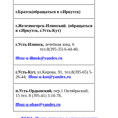
г.Братск(обращаться в г.Иркутск)
г.Железногорск-Илимский
,
(обращаться
в г.Иркутск, г.Усть-Кут)
г.Усть-Илимск,
лечебная зона, 6
тел.8(395-35) 6-44-46;
ffbuz-u-ilimsk@yandex.ru
г.Усть-Кут,
ул.Кирова, 91, тел.8(395-65) 5-
26-44;
ffbuz-u-kut@yandex.ru
п.Усть-Ордынский,
пер.1 Октябрьский,
15 тел. 8 (395-41) 3-10-78,
ffbuz-u-obao@yandex.ru