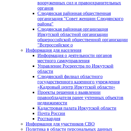
вооруженных сил и правоохранительных
органов
Слюдянская районная общественная
организация "Совет женщин Слюдянского
района"
Слюдянская районная организация
Иркутской областной организации
общероссийской общественной организации
"Всероссийское о
Информация для населения
Информация о деятельности органов
местного самоуправления
Управление Росреестра по Иркутской
области
Слюдянский филиал областного
государственного казенного учреждения
«Кадровый центр Иркутской области»
Проекты решения о выявлении
правообладателя ранее учтенных объектов
недвижимости
Кадастровая палата Иркутской области
Почта России
Росгвардия
Информация для участников СВО
Политика в области персональных данных