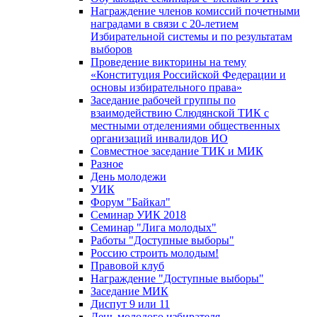
Награждение членов комиссий почетными
наградами в связи с 20-летием
Избирательной системы и по результатам
выборов
Проведение викторины на тему
«Конституция Российской Федерации и
основы избирательного права»
Заседание рабочей группы по
взаимодействию Слюдянской ТИК с
местными отделениями общественных
организаций инвалидов ИО
Совместное заседание ТИК и МИК
Разное
День молодежи
УИК
Форум "Байкал"
Семинар УИК 2018
Семинар "Лига молодых"
Работы "Доступные выборы"
Россию строить молодым!
Правовой клуб
Награждение "Доступные выборы"
Заседание МИК
Диспут 9 или 11
День молодого избирателя