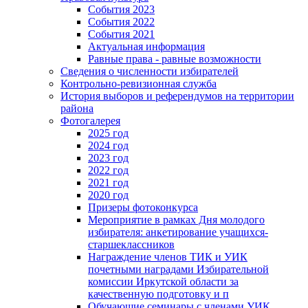
События 2023
События 2022
События 2021
Актуальная информация
Равные права - равные возможности
Сведения о численности избирателей
Контрольно-ревизионная служба
История выборов и референдумов на территории
района
Фотогалерея
2025 год
2024 год
2023 год
2022 год
2021 год
2020 год
Призеры фотоконкурса
Мероприятие в рамках Дня молодого
избирателя: анкетирование учащихся-
старшеклассников
Награждение членов ТИК и УИК
почетными наградами Избирательной
комиссии Иркутской области за
качественную подготовку и п
Обучающие семинары с членами УИК