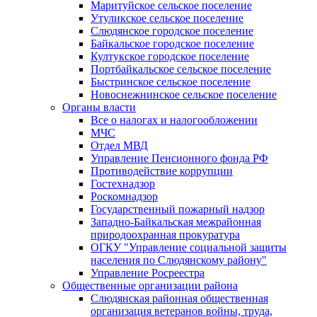
Маритуйское сельское поселение
Утуликское сельское поселение
Слюдянское городское поселение
Байкальское городское поселение
Култукское городское поселение
Портбайкальское сельское поселение
Быстринское сельское поселение
Новоснежнинское сельское поселение
Органы власти
Все о налогах и налогообложении
МЧС
Отдел МВД
Управление Пенсионного фонда РФ
Противодействие коррупции
Гостехнадзор
Роскомнадзор
Государственный пожарный надзор
Западно-Байкальская межрайонная
природоохранная прокуратура
ОГКУ "Управление социальной защиты
населения по Слюдянскому району"
Управление Росреестра
Общественные организации района
Слюдянская районная общественная
организация ветеранов войны, труда,