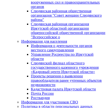
вооруженных сил и правоохранительных
органов
Слюдянская районная общественная
организация "Совет женщин Слюдянского
района"
Слюдянская районная организация
Иркутской областной организации
общероссийской общественной организации
"Всероссийское о
Информация для населения
Информация о деятельности органов
местного самоуправления
Управление Росреестра по Иркутской
области
Слюдянский филиал областного
государственного казенного учреждения
«Кадровый центр Иркутской области»
Проекты решения о выявлении
правообладателя ранее учтенных объектов
недвижимости
Кадастровая палата Иркутской области
Почта России
Росгвардия
Информация для участников СВО
Политика в области персональных данных