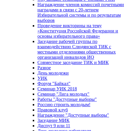
Награждение членов комиссий почетными
наградами в связи с 20-летием
Избирательной системы и по результатам
выборов
Проведение викторины на тему
«Конституция Российской Федерации и
основы избирательного права»
Заседание рабочей группы по
взаимодействию Слюдянской ТИК с
местными отделениями общественных
организаций инвалидов ИО
Совместное заседание ТИК и МИК
Разное
День молодежи
УИК
Форум "Байкал"
Семинар УИК 2018
Семинар "Лига молодых"
Работы "Доступные выборы"
Россию строить молодым!
Правовой клуб
Награждение "Доступные выборы"
Заседание МИК
Диспут 9 или 11
День молодого избирателя