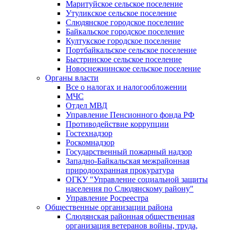
Маритуйское сельское поселение
Утуликское сельское поселение
Слюдянское городское поселение
Байкальское городское поселение
Култукское городское поселение
Портбайкальское сельское поселение
Быстринское сельское поселение
Новоснежнинское сельское поселение
Органы власти
Все о налогах и налогообложении
МЧС
Отдел МВД
Управление Пенсионного фонда РФ
Противодействие коррупции
Гостехнадзор
Роскомнадзор
Государственный пожарный надзор
Западно-Байкальская межрайонная
природоохранная прокуратура
ОГКУ "Управление социальной защиты
населения по Слюдянскому району"
Управление Росреестра
Общественные организации района
Слюдянская районная общественная
организация ветеранов войны, труда,