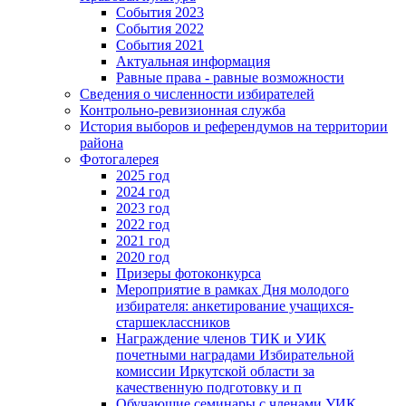
События 2023
События 2022
События 2021
Актуальная информация
Равные права - равные возможности
Сведения о численности избирателей
Контрольно-ревизионная служба
История выборов и референдумов на территории
района
Фотогалерея
2025 год
2024 год
2023 год
2022 год
2021 год
2020 год
Призеры фотоконкурса
Мероприятие в рамках Дня молодого
избирателя: анкетирование учащихся-
старшеклассников
Награждение членов ТИК и УИК
почетными наградами Избирательной
комиссии Иркутской области за
качественную подготовку и п
Обучающие семинары с членами УИК