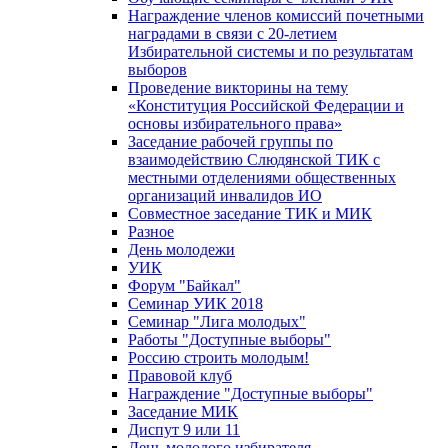
Награждение членов комиссий почетными
наградами в связи с 20-летием
Избирательной системы и по результатам
выборов
Проведение викторины на тему
«Конституция Российской Федерации и
основы избирательного права»
Заседание рабочей группы по
взаимодействию Слюдянской ТИК с
местными отделениями общественных
организаций инвалидов ИО
Совместное заседание ТИК и МИК
Разное
День молодежи
УИК
Форум "Байкал"
Семинар УИК 2018
Семинар "Лига молодых"
Работы "Доступные выборы"
Россию строить молодым!
Правовой клуб
Награждение "Доступные выборы"
Заседание МИК
Диспут 9 или 11
День молодого избирателя