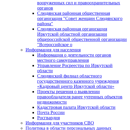
вооруженных сил и правоохранительных
органов
Слюдянская районная общественная
организация "Совет женщин Слюдянского
района"
Слюдянская районная организация
Иркутской областной организации
общероссийской общественной организации
"Всероссийское о
Информация для населения
Информация о деятельности органов
местного самоуправления
Управление Росреестра по Иркутской
области
Слюдянский филиал областного
государственного казенного учреждения
«Кадровый центр Иркутской области»
Проекты решения о выявлении
правообладателя ранее учтенных объектов
недвижимости
Кадастровая палата Иркутской области
Почта России
Росгвардия
Информация для участников СВО
Политика в области персональных данных