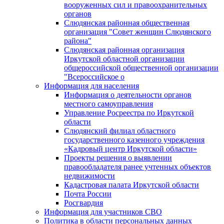
вооруженных сил и правоохранительных
органов
Слюдянская районная общественная
организация "Совет женщин Слюдянского
района"
Слюдянская районная организация
Иркутской областной организации
общероссийской общественной организации
"Всероссийское о
Информация для населения
Информация о деятельности органов
местного самоуправления
Управление Росреестра по Иркутской
области
Слюдянский филиал областного
государственного казенного учреждения
«Кадровый центр Иркутской области»
Проекты решения о выявлении
правообладателя ранее учтенных объектов
недвижимости
Кадастровая палата Иркутской области
Почта России
Росгвардия
Информация для участников СВО
Политика в области персональных данных