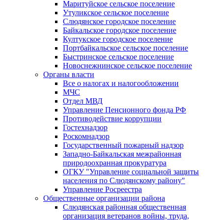
Маритуйское сельское поселение
Утуликское сельское поселение
Слюдянское городское поселение
Байкальское городское поселение
Култукское городское поселение
Портбайкальское сельское поселение
Быстринское сельское поселение
Новоснежнинское сельское поселение
Органы власти
Все о налогах и налогообложении
МЧС
Отдел МВД
Управление Пенсионного фонда РФ
Противодействие коррупции
Гостехнадзор
Роскомнадзор
Государственный пожарный надзор
Западно-Байкальская межрайонная
природоохранная прокуратура
ОГКУ "Управление социальной защиты
населения по Слюдянскому району"
Управление Росреестра
Общественные организации района
Слюдянская районная общественная
организация ветеранов войны, труда,