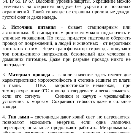
54, IP 65, IP 67. Высокий уровень защиты. Украшение можно
размещать на открытом воздухе без укрытий и погодных
ограничений. Такой гирлянде не страшны проливные дожди,
густой снег и даже наледь.
2.
Источник питания
- бывает стационарным или
автономным. К стандартным розеткам можно подключить и
уличные украшения. Но тогда придется тщательно оберегать
провод от повреждений, а людей и животных - от вероятных
контактов с ним. Через трансформатор гирлянды получают
ток пониженного напряжения, безопасный для человека и
домашних питомцев. Даже при разрыве провода никто не
пострадает.
3.
Материал провода
- главное значение здесь имеют две
характеристики: морозостойкость и степень защиты от влаги
и пыли. ПВХ - морозостойкость невысокая, при
температуре ниже 0°С провод затвердевает и легко ломается,
если его согнуть. Силикон и каучук - чрезвычайно
устойчивы к морозам. Сохраняют гибкость даже в сильные
холода.
4.
Тип ламп
– светодиоды дают яркий свет, не нагреваются,
позволяют экономить энергию, если одна лампочка
перегорает, остальные продолжают работать. Микролампы -
обычные лампочки накаливания, немного нагреваются,