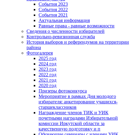
События 2023
События 2022
События 2021
Актуальная информация
Равные права - равные возможности
Сведения о численности избирателей
Контрольно-ревизионная служба
История выборов и референдумов на территории
района
Фотогалерея
2025 год
2024 год
2023 год
2022 год
2021 год
2020 год
Призеры фотоконкурса
Мероприятие в рамках Дня молодого
избирателя: анкетирование учащихся-
старшеклассников
Награждение членов ТИК и УИК
почетными наградами Избирательной
комиссии Иркутской области за
качественную подготовку и п
Обучающие семинары с членами УИК