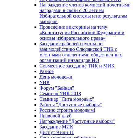
Награждение членов комиссий почетными
наградами в связи с 20-летием
Избирательной системы и по результатам
выборов
Проведение викторины на тему
«Конституция Российской Федерации и
основы избирательного права»
Заседание рабочей группы по
взаимодействию Слюдянской ТИК с
местными отделениями общественных
организаций инвалидов ИО
Совместное заседание ТИК и МИК
Разное
День молодежи
УИК
Форум "Байкал"
Семинар УИК 2018
Семинар "Лига молодых"
Работы "Доступные выборы"
Россию строить молодым!
Правовой клуб
Награждение "Доступные выборы"
Заседание МИК
Диспут 9 или 11
День молодого избирателя