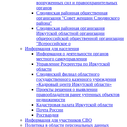
вооруженных сил и правоохранительных
органов
Слюдянская районная общественная
организация "Совет женщин Слюдянского
района"
Слюдянская районная организация
Иркутской областной организации
общероссийской общественной организации
"Всероссийское о
Информация для населения
Информация о деятельности органов
местного самоуправления
Управление Росреестра по Иркутской
области
Слюдянский филиал областного
государственного казенного учреждения
«Кадровый центр Иркутской области»
Проекты решения о выявлении
правообладателя ранее учтенных объектов
недвижимости
Кадастровая палата Иркутской области
Почта России
Росгвардия
Информация для участников СВО
Политика в области персональных данных