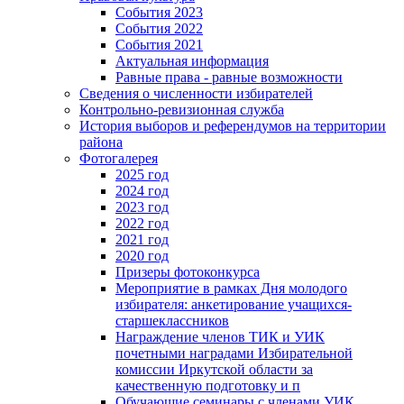
События 2023
События 2022
События 2021
Актуальная информация
Равные права - равные возможности
Сведения о численности избирателей
Контрольно-ревизионная служба
История выборов и референдумов на территории
района
Фотогалерея
2025 год
2024 год
2023 год
2022 год
2021 год
2020 год
Призеры фотоконкурса
Мероприятие в рамках Дня молодого
избирателя: анкетирование учащихся-
старшеклассников
Награждение членов ТИК и УИК
почетными наградами Избирательной
комиссии Иркутской области за
качественную подготовку и п
Обучающие семинары с членами УИК