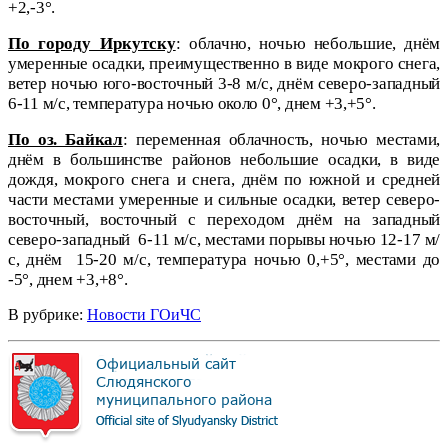
+2,-3°.
По городу Иркутску
:
облачно, ночью небольшие, днём
умеренные осадки, преимущественно в виде мокрого снега,
ветер ночью юго-восточный 3-8 м/с, днём северо-западный
6-11 м/с, температура ночью около 0°, днем +3,+5°.
По оз. Байкал
:
переменная облачность, ночью местами,
днём в большинстве районов небольшие осадки, в виде
дождя, мокрого снега и снега, днём по южной и средней
части местами умеренные и сильные осадки, ветер северо-
восточный, восточный с переходом днём на западный
северо-западный
6-11 м/с, местами порывы ночью 12-17 м/
с, днём
15-20 м/с, температура ночью 0,+5°, местами до
-5°, днем +3,+8°.
В рубрике:
Новости ГОиЧС