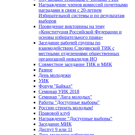
Награждение членов комиссий почетными
наградами в связи с 20-летием
Избирательной системы и по результатам
выборов
Проведение викторины на тему
«Конституция Российской Федерации и
основы избирательного права»
Заседание рабочей группы по
взаимодействию Слюдянской ТИК с
местными отделениями общественных
организаций инвалидов ИО
Совместное заседание ТИК и МИК
Разное
День молодежи
УИК
Форум "Байкал"
Семинар УИК 2018
Семинар "Лига молодых"
Работы "Доступные выборы"
Россию строить молодым!
Правовой клуб
Награждение "Доступные выборы"
Заседание МИК
Диспут 9 или 11
День молодого избирателя