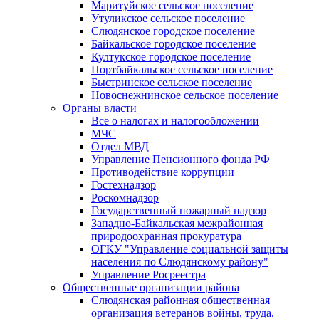
Маритуйское сельское поселение
Утуликское сельское поселение
Слюдянское городское поселение
Байкальское городское поселение
Култукское городское поселение
Портбайкальское сельское поселение
Быстринское сельское поселение
Новоснежнинское сельское поселение
Органы власти
Все о налогах и налогообложении
МЧС
Отдел МВД
Управление Пенсионного фонда РФ
Противодействие коррупции
Гостехнадзор
Роскомнадзор
Государственный пожарный надзор
Западно-Байкальская межрайонная
природоохранная прокуратура
ОГКУ "Управление социальной защиты
населения по Слюдянскому району"
Управление Росреестра
Общественные организации района
Слюдянская районная общественная
организация ветеранов войны, труда,