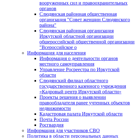
вооруженных сил и правоохранительных
органов
Слюдянская районная общественная
организация "Совет женщин Слюдянского
района"
Слюдянская районная организация
Иркутской областной организации
общероссийской общественной организации
"Всероссийское о
Информация для населения
Информация о деятельности органов
местного самоуправления
Управление Росреестра по Иркутской
области
Слюдянский филиал областного
государственного казенного учреждения
«Кадровый центр Иркутской области»
Проекты решения о выявлении
правообладателя ранее учтенных объектов
недвижимости
Кадастровая палата Иркутской области
Почта России
Росгвардия
Информация для участников СВО
Политика в области персональных данных