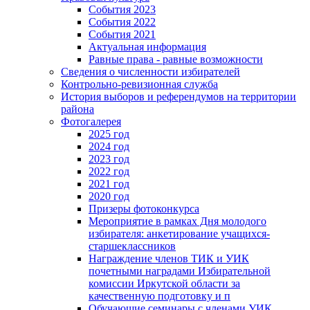
События 2023
События 2022
События 2021
Актуальная информация
Равные права - равные возможности
Сведения о численности избирателей
Контрольно-ревизионная служба
История выборов и референдумов на территории
района
Фотогалерея
2025 год
2024 год
2023 год
2022 год
2021 год
2020 год
Призеры фотоконкурса
Мероприятие в рамках Дня молодого
избирателя: анкетирование учащихся-
старшеклассников
Награждение членов ТИК и УИК
почетными наградами Избирательной
комиссии Иркутской области за
качественную подготовку и п
Обучающие семинары с членами УИК