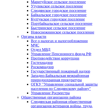
Маритуйское сельское поселение
Утуликское сельское поселение
Слюдянское городское поселение
Байкальское городское поселение
Култукское городское поселение
Портбайкальское сельское поселение
Быстринское сельское поселение
Новоснежнинское сельское поселение
Органы власти
Все о налогах и налогообложении
МЧС
Отдел МВД
Управление Пенсионного фонда РФ
Противодействие коррупции
Гостехнадзор
Роскомнадзор
Государственный пожарный надзор
Западно-Байкальская межрайонная
природоохранная прокуратура
ОГКУ "Управление социальной защиты
населения по Слюдянскому району"
Управление Росреестра
Общественные организации района
Слюдянская районная общественная
организация ветеранов войны, труда,