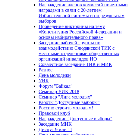
Награждение членов комиссий почетными
наградами в связи с 20-летием
Избирательной системы и по результатам
выборов
Проведение викторины на тему
«Конституция Российской Федерации и
основы избирательного права»
Заседание рабочей группы по
взаимодействию Слюдянской ТИК с
местными отделениями общественных
организаций инвалидов ИО
Совместное заседание ТИК и МИК
Разное
День молодежи
УИК
Форум "Байкал"
Семинар УИК 2018
Семинар "Лига молодых"
Работы "Доступные выборы"
Россию строить молодым!
Правовой клуб
Награждение "Доступные выборы"
Заседание МИК
Диспут 9 или 11
День молодого избирателя