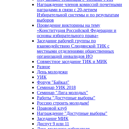
Награждение членов комиссий почетными
наградами в связи с 20-летием
Избирательной системы и по результатам
выборов
Проведение викторины на тему
«Конституция Российской Федерации и
основы избирательного права»
Заседание рабочей группы по
взаимодействию Слюдянской ТИК с
местными отделениями общественных
организаций инвалидов ИО
Совместное заседание ТИК и МИК
Разное
День молодежи
УИК
Форум "Байкал"
Семинар УИК 2018
Семинар "Лига молодых"
Работы "Доступные выборы"
Россию строить молодым!
Правовой клуб
Награждение "Доступные выборы"
Заседание МИК
Диспут 9 или 11
День молодого избирателя