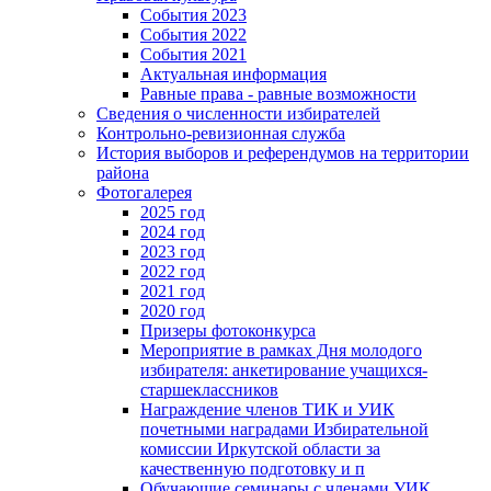
События 2023
События 2022
События 2021
Актуальная информация
Равные права - равные возможности
Сведения о численности избирателей
Контрольно-ревизионная служба
История выборов и референдумов на территории
района
Фотогалерея
2025 год
2024 год
2023 год
2022 год
2021 год
2020 год
Призеры фотоконкурса
Мероприятие в рамках Дня молодого
избирателя: анкетирование учащихся-
старшеклассников
Награждение членов ТИК и УИК
почетными наградами Избирательной
комиссии Иркутской области за
качественную подготовку и п
Обучающие семинары с членами УИК