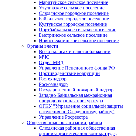
Маритуйское сельское поселение
Утуликское сельское поселение
Слюдянское городское поселение
Байкальское городское поселение
Култукское городское поселение
Портбайкальское сельское поселение
Быстринское сельское поселение
Новоснежнинское сельское поселение
Органы власти
Все о налогах и налогообложении
МЧС
Отдел МВД
Управление Пенсионного фонда РФ
Противодействие коррупции
Гостехнадзор
Роскомнадзор
Государственный пожарный надзор
Западно-Байкальская межрайонная
природоохранная прокуратура
ОГКУ "Управление социальной защиты
населения по Слюдянскому району"
Управление Росреестра
Общественные организации района
Слюдянская районная общественная
организация ветеранов войны, труда,