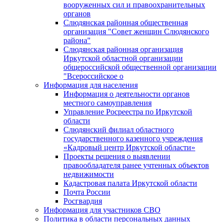
вооруженных сил и правоохранительных
органов
Слюдянская районная общественная
организация "Совет женщин Слюдянского
района"
Слюдянская районная организация
Иркутской областной организации
общероссийской общественной организации
"Всероссийское о
Информация для населения
Информация о деятельности органов
местного самоуправления
Управление Росреестра по Иркутской
области
Слюдянский филиал областного
государственного казенного учреждения
«Кадровый центр Иркутской области»
Проекты решения о выявлении
правообладателя ранее учтенных объектов
недвижимости
Кадастровая палата Иркутской области
Почта России
Росгвардия
Информация для участников СВО
Политика в области персональных данных