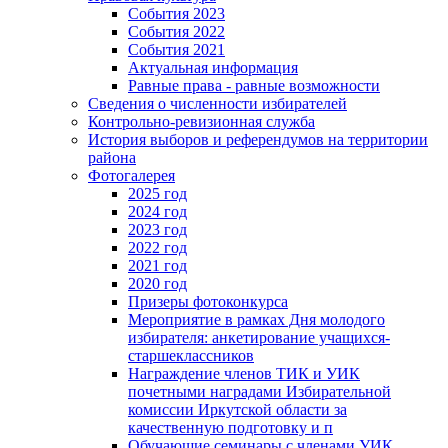
События 2023
События 2022
События 2021
Актуальная информация
Равные права - равные возможности
Сведения о численности избирателей
Контрольно-ревизионная служба
История выборов и референдумов на территории
района
Фотогалерея
2025 год
2024 год
2023 год
2022 год
2021 год
2020 год
Призеры фотоконкурса
Мероприятие в рамках Дня молодого
избирателя: анкетирование учащихся-
старшеклассников
Награждение членов ТИК и УИК
почетными наградами Избирательной
комиссии Иркутской области за
качественную подготовку и п
Обучающие семинары с членами УИК