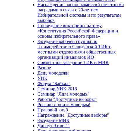
Награждение членов комиссий почетными
наградами в связи с 20-летием
Избирательной системы и по результатам
выборов
Проведение викторины на тему
«Конституция Российской Федерации и
основы избирательного права»
Заседание рабочей группы по
взаимодействию Слюдянской ТИК с
местными отделениями общественных
организаций инвалидов ИО
Совместное заседание ТИК и МИК
Разное
День молодежи
УИК
Форум "Байкал"
Семинар УИК 2018
Семинар "Лига молодых"
Работы "Доступные выборы"
Россию строить молодым!
Правовой клуб
Награждение "Доступные выборы"
Заседание МИК
Диспут 9 или 11
День молодого избирателя