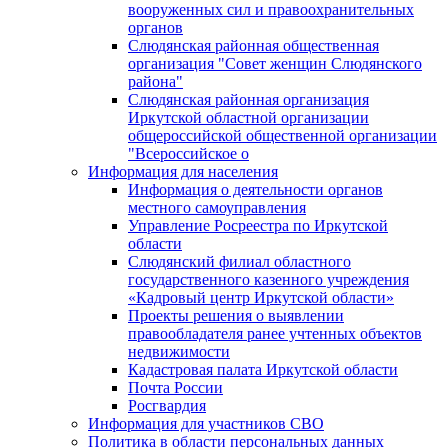
вооруженных сил и правоохранительных
органов
Слюдянская районная общественная
организация "Совет женщин Слюдянского
района"
Слюдянская районная организация
Иркутской областной организации
общероссийской общественной организации
"Всероссийское о
Информация для населения
Информация о деятельности органов
местного самоуправления
Управление Росреестра по Иркутской
области
Слюдянский филиал областного
государственного казенного учреждения
«Кадровый центр Иркутской области»
Проекты решения о выявлении
правообладателя ранее учтенных объектов
недвижимости
Кадастровая палата Иркутской области
Почта России
Росгвардия
Информация для участников СВО
Политика в области персональных данных