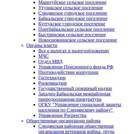
Маритуйское сельское поселение
Утуликское сельское поселение
Слюдянское городское поселение
Байкальское городское поселение
Култукское городское поселение
Портбайкальское сельское поселение
Быстринское сельское поселение
Новоснежнинское сельское поселение
Органы власти
Все о налогах и налогообложении
МЧС
Отдел МВД
Управление Пенсионного фонда РФ
Противодействие коррупции
Гостехнадзор
Роскомнадзор
Государственный пожарный надзор
Западно-Байкальская межрайонная
природоохранная прокуратура
ОГКУ "Управление социальной защиты
населения по Слюдянскому району"
Управление Росреестра
Общественные организации района
Слюдянская районная общественная
организация ветеранов войны, труда,