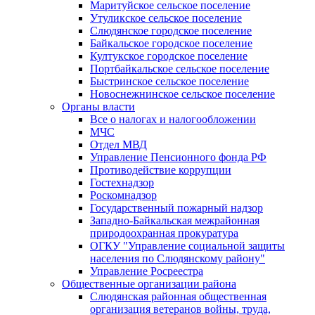
Маритуйское сельское поселение
Утуликское сельское поселение
Слюдянское городское поселение
Байкальское городское поселение
Култукское городское поселение
Портбайкальское сельское поселение
Быстринское сельское поселение
Новоснежнинское сельское поселение
Органы власти
Все о налогах и налогообложении
МЧС
Отдел МВД
Управление Пенсионного фонда РФ
Противодействие коррупции
Гостехнадзор
Роскомнадзор
Государственный пожарный надзор
Западно-Байкальская межрайонная
природоохранная прокуратура
ОГКУ "Управление социальной защиты
населения по Слюдянскому району"
Управление Росреестра
Общественные организации района
Слюдянская районная общественная
организация ветеранов войны, труда,