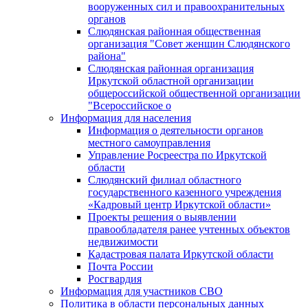
вооруженных сил и правоохранительных
органов
Слюдянская районная общественная
организация "Совет женщин Слюдянского
района"
Слюдянская районная организация
Иркутской областной организации
общероссийской общественной организации
"Всероссийское о
Информация для населения
Информация о деятельности органов
местного самоуправления
Управление Росреестра по Иркутской
области
Слюдянский филиал областного
государственного казенного учреждения
«Кадровый центр Иркутской области»
Проекты решения о выявлении
правообладателя ранее учтенных объектов
недвижимости
Кадастровая палата Иркутской области
Почта России
Росгвардия
Информация для участников СВО
Политика в области персональных данных