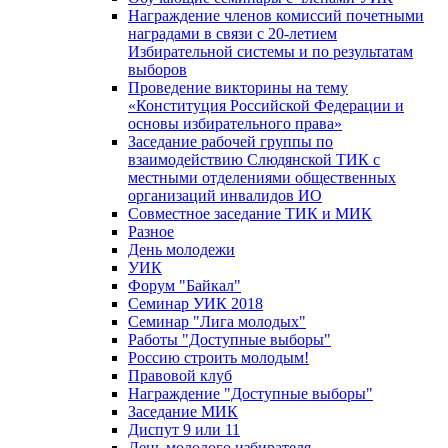
Награждение членов комиссий почетными
наградами в связи с 20-летием
Избирательной системы и по результатам
выборов
Проведение викторины на тему
«Конституция Российской Федерации и
основы избирательного права»
Заседание рабочей группы по
взаимодействию Слюдянской ТИК с
местными отделениями общественных
организаций инвалидов ИО
Совместное заседание ТИК и МИК
Разное
День молодежи
УИК
Форум "Байкал"
Семинар УИК 2018
Семинар "Лига молодых"
Работы "Доступные выборы"
Россию строить молодым!
Правовой клуб
Награждение "Доступные выборы"
Заседание МИК
Диспут 9 или 11
День молодого избирателя