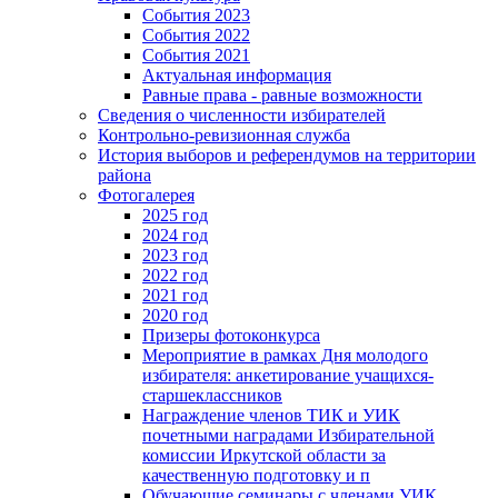
События 2023
События 2022
События 2021
Актуальная информация
Равные права - равные возможности
Сведения о численности избирателей
Контрольно-ревизионная служба
История выборов и референдумов на территории
района
Фотогалерея
2025 год
2024 год
2023 год
2022 год
2021 год
2020 год
Призеры фотоконкурса
Мероприятие в рамках Дня молодого
избирателя: анкетирование учащихся-
старшеклассников
Награждение членов ТИК и УИК
почетными наградами Избирательной
комиссии Иркутской области за
качественную подготовку и п
Обучающие семинары с членами УИК