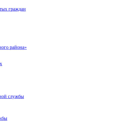
тых граждан
ого района»
х
ьной службы
жбы