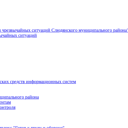
и чрезвычайных ситуаций Слюдянского муниципального района
вычайных ситуаций
еских средств информационных систем
ципального района
ентам
онтроля
лекс "Готов к труду и обороне"