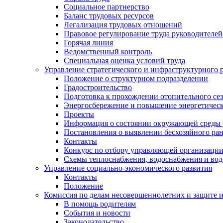
Социальное партнерство
Баланс трудовых ресурсов
Легализация трудовых отношений
Правовое регулирование труда руководителе
Горячая линия
Ведомственный контроль
Специальная оценка условий труда
Управление стратегического и инфраструктурного 
Положение о структурном подразделении
Градостроительство
Подготовка к прохождении отопительного се
Энергосбережение и повышение энергетичес
Проекты
Информация о состоянии окружающей среды 
Постановления о выявлении бесхозяйного ра
Контакты
Конкурс по отбору управляющей организаци
Схемы теплоснабжения, водоснабжения и вод
Управление социально-экономического развития
Контакты
Положение
Комиссия по делам несовершеннолетних и защите 
В помощь родителям
События и новости
Законодательство