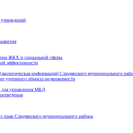
й учреждений
развития
зона ЖКХ и социальной сферы
кой эффективности
(экологическая информация) Слюдянского муниципального рай
нее учтенного объекта недвижимости
и для управления МКД
оотведения
их прав Слюдянского муниципального района