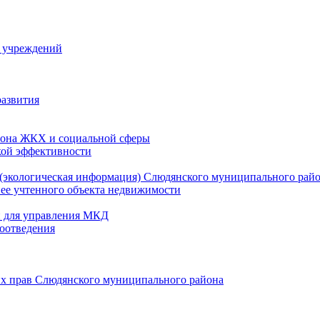
й учреждений
развития
зона ЖКХ и социальной сферы
кой эффективности
(экологическая информация) Слюдянского муниципального рай
нее учтенного объекта недвижимости
и для управления МКД
оотведения
их прав Слюдянского муниципального района