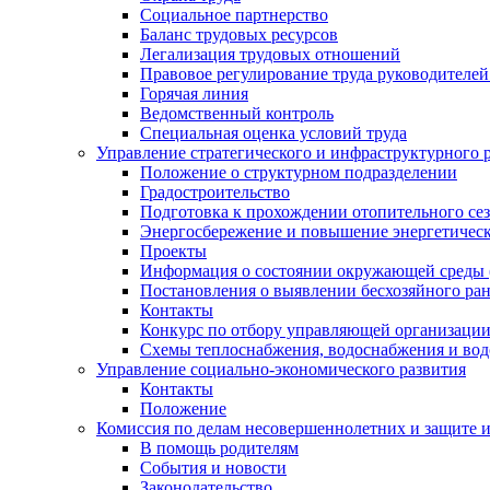
Социальное партнерство
Баланс трудовых ресурсов
Легализация трудовых отношений
Правовое регулирование труда руководителе
Горячая линия
Ведомственный контроль
Специальная оценка условий труда
Управление стратегического и инфраструктурного 
Положение о структурном подразделении
Градостроительство
Подготовка к прохождении отопительного се
Энергосбережение и повышение энергетичес
Проекты
Информация о состоянии окружающей среды 
Постановления о выявлении бесхозяйного ра
Контакты
Конкурс по отбору управляющей организаци
Схемы теплоснабжения, водоснабжения и вод
Управление социально-экономического развития
Контакты
Положение
Комиссия по делам несовершеннолетних и защите 
В помощь родителям
События и новости
Законодательство