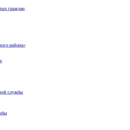
тых граждан
ого района»
х
ьной службы
жбы