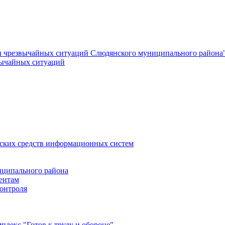
и чрезвычайных ситуаций Слюдянского муниципального района
вычайных ситуаций
еских средств информационных систем
ципального района
ентам
онтроля
лекс "Готов к труду и обороне"