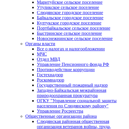
Маритуйское сельское поселение
Утуликское сельское поселение
Слюдянское городское поселение
Байкальское городское поселение
Култукское городское поселение
Портбайкальское сельское поселение
Быстринское сельское поселение
Новоснежнинское сельское поселение
Органы власти
Все о налогах и налогообложении
МЧС
Отдел МВД
Управление Пенсионного фонда РФ
Противодействие коррупции
Гостехнадзор
Роскомнадзор
Государственный пожарный надзор
Западно-Байкальская межрайонная
природоохранная прокуратура
ОГКУ "Управление социальной защиты
населения по Слюдянскому району"
Управление Росреестра
Общественные организации района
Слюдянская районная общественная
организация ветеранов войны, труда,