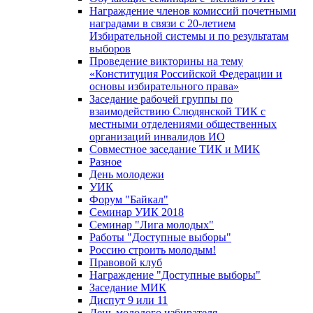
Награждение членов комиссий почетными
наградами в связи с 20-летием
Избирательной системы и по результатам
выборов
Проведение викторины на тему
«Конституция Российской Федерации и
основы избирательного права»
Заседание рабочей группы по
взаимодействию Слюдянской ТИК с
местными отделениями общественных
организаций инвалидов ИО
Совместное заседание ТИК и МИК
Разное
День молодежи
УИК
Форум "Байкал"
Семинар УИК 2018
Семинар "Лига молодых"
Работы "Доступные выборы"
Россию строить молодым!
Правовой клуб
Награждение "Доступные выборы"
Заседание МИК
Диспут 9 или 11
День молодого избирателя