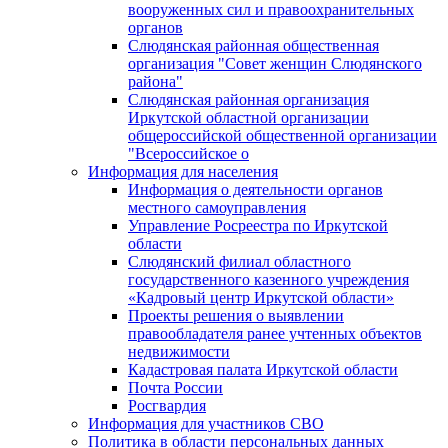
вооруженных сил и правоохранительных
органов
Слюдянская районная общественная
организация "Совет женщин Слюдянского
района"
Слюдянская районная организация
Иркутской областной организации
общероссийской общественной организации
"Всероссийское о
Информация для населения
Информация о деятельности органов
местного самоуправления
Управление Росреестра по Иркутской
области
Слюдянский филиал областного
государственного казенного учреждения
«Кадровый центр Иркутской области»
Проекты решения о выявлении
правообладателя ранее учтенных объектов
недвижимости
Кадастровая палата Иркутской области
Почта России
Росгвардия
Информация для участников СВО
Политика в области персональных данных