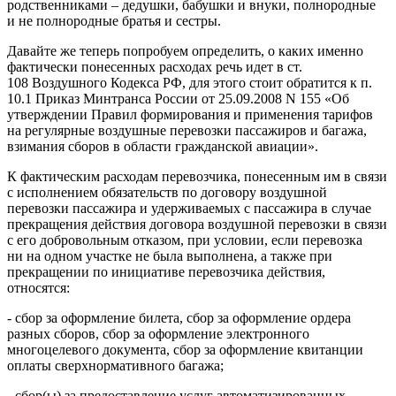
родственниками – дедушки, бабушки и внуки, полнородные
и не полнородные братья и сестры.
Давайте же теперь попробуем определить, о каких именно
фактически понесенных расходах речь идет в ст.
108 Воздушного Кодекса РФ, для этого стоит обратится к п.
10.1 Приказ Минтранса России от 25.09.2008 N 155 «Об
утверждении Правил формирования и применения тарифов
на регулярные воздушные перевозки пассажиров и багажа,
взимания сборов в области гражданской авиации».
К фактическим расходам перевозчика, понесенным им в связи
с исполнением обязательств по договору воздушной
перевозки пассажира и удерживаемых с пассажира в случае
прекращения действия договора воздушной перевозки в связи
с его добровольным отказом, при условии, если перевозка
ни на одном участке не была выполнена, а также при
прекращении по инициативе перевозчика действия,
относятся:
- сбор за оформление билета, сбор за оформление ордера
разных сборов, сбор за оформление электронного
многоцелевого документа, сбор за оформление квитанции
оплаты сверхнормативного багажа;
- сбор(ы) за предоставление услуг автоматизированных