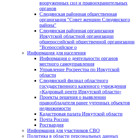
вооруженных сил и правоохранительных
органов
Слюдянская районная общественная
организация "Совет женщин Слюдянского
района"
Слюдянская районная организация
Иркутской областной организации
общероссийской общественной организации
"Всероссийское о
Информация для населения
Информация о деятельности органов
местного самоуправления
Управление Росреестра по Иркутской
области
Слюдянский филиал областного
государственного казенного учреждения
«Кадровый центр Иркутской области»
Проекты решения о выявлении
правообладателя ранее учтенных объектов
недвижимости
Кадастровая палата Иркутской области
Почта России
Росгвардия
Информация для участников СВО
Политика в области персональных данных