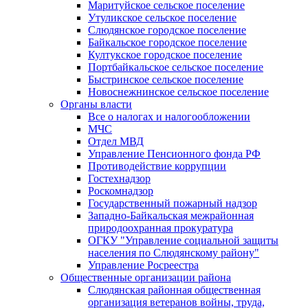
Маритуйское сельское поселение
Утуликское сельское поселение
Слюдянское городское поселение
Байкальское городское поселение
Култукское городское поселение
Портбайкальское сельское поселение
Быстринское сельское поселение
Новоснежнинское сельское поселение
Органы власти
Все о налогах и налогообложении
МЧС
Отдел МВД
Управление Пенсионного фонда РФ
Противодействие коррупции
Гостехнадзор
Роскомнадзор
Государственный пожарный надзор
Западно-Байкальская межрайонная
природоохранная прокуратура
ОГКУ "Управление социальной защиты
населения по Слюдянскому району"
Управление Росреестра
Общественные организации района
Слюдянская районная общественная
организация ветеранов войны, труда,