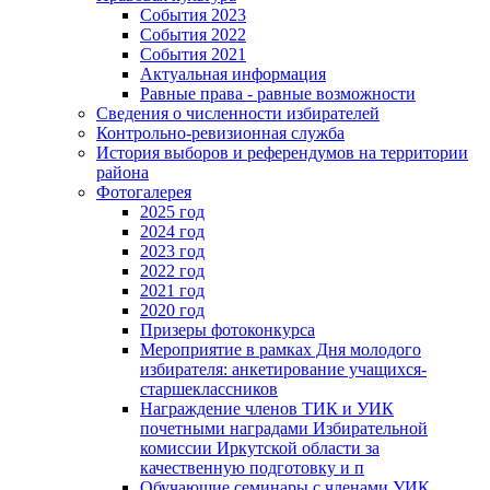
События 2023
События 2022
События 2021
Актуальная информация
Равные права - равные возможности
Сведения о численности избирателей
Контрольно-ревизионная служба
История выборов и референдумов на территории
района
Фотогалерея
2025 год
2024 год
2023 год
2022 год
2021 год
2020 год
Призеры фотоконкурса
Мероприятие в рамках Дня молодого
избирателя: анкетирование учащихся-
старшеклассников
Награждение членов ТИК и УИК
почетными наградами Избирательной
комиссии Иркутской области за
качественную подготовку и п
Обучающие семинары с членами УИК