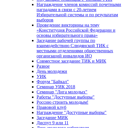
Награждение членов комиссий почетными
наградами в связи с 20-летием
Избирательной системы и по результатам
выборов
Проведение викторины на тему
«Конституция Российской Федерации и
основы избирательного права»
Заседание рабочей группы по
взаимодействию Слюдянской ТИК с
местными отделениями общественных
организаций инвалидов ИО
Совместное заседание ТИК и МИК
Разное
День молодежи
УИК
Форум "Байкал"
Семинар УИК 2018
Семинар "Лига молодых"
Работы "Доступные выборы"
Россию строить молодым!
Правовой клуб
Награждение "Доступные выборы"
Заседание МИК
Диспут 9 или 11
День молодого избирателя