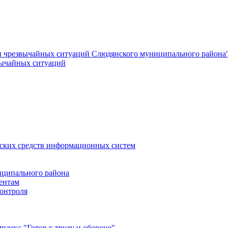
и чрезвычайных ситуаций Слюдянского муниципального района
вычайных ситуаций
еских средств информационных систем
ципального района
ентам
онтроля
лекс "Готов к труду и обороне"