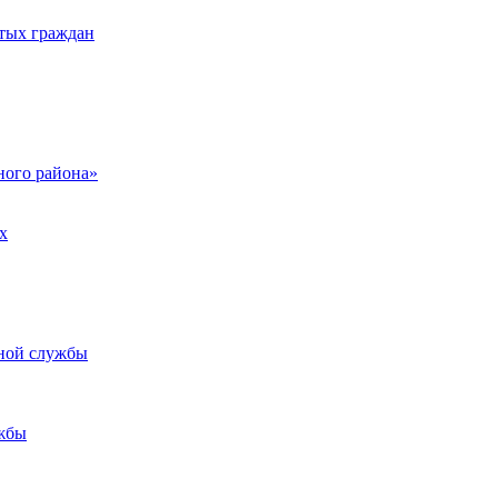
тых граждан
ого района»
х
ьной службы
жбы