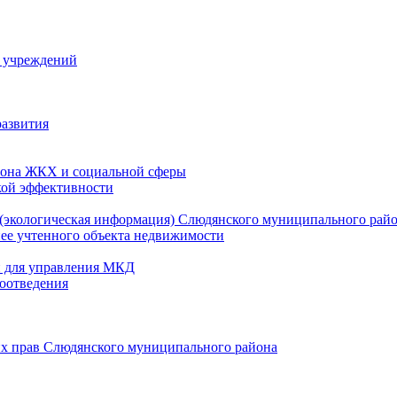
й учреждений
развития
зона ЖКХ и социальной сферы
кой эффективности
(экологическая информация) Слюдянского муниципального рай
нее учтенного объекта недвижимости
и для управления МКД
оотведения
их прав Слюдянского муниципального района