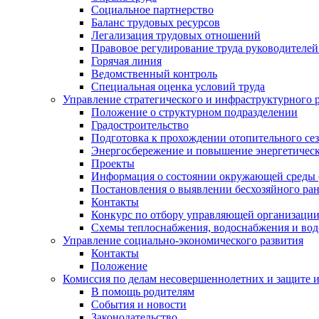
Социальное партнерство
Баланс трудовых ресурсов
Легализация трудовых отношений
Правовое регулирование труда руководителе
Горячая линия
Ведомственный контроль
Специальная оценка условий труда
Управление стратегического и инфраструктурного 
Положение о структурном подразделении
Градостроительство
Подготовка к прохождении отопительного се
Энергосбережение и повышение энергетичес
Проекты
Информация о состоянии окружающей среды 
Постановления о выявлении бесхозяйного ра
Контакты
Конкурс по отбору управляющей организаци
Схемы теплоснабжения, водоснабжения и вод
Управление социально-экономического развития
Контакты
Положение
Комиссия по делам несовершеннолетних и защите 
В помощь родителям
События и новости
Законодательство