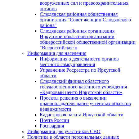
вооруженных сил и правоохранительных
органов
Слюдянская районная общественная
организация "Совет женщин Слюдянского
района"
Слюдянская районная организация
Иркутской областной организации
общероссийской общественной организации
"Всероссийское о
Информация для населения
Информация о деятельности органов
местного самоуправления
Управление Росреестра по Иркутской
области
Слюдянский филиал областного
государственного казенного учреждения
«Кадровый центр Иркутской области»
Проекты решения о выявлении
правообладателя ранее учтенных объектов
недвижимости
Кадастровая палата Иркутской области
Почта России
Росгвардия
Информация для участников СВО
Политика в области персональных данных