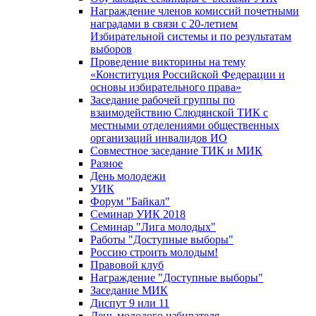
Награждение членов комиссий почетными
наградами в связи с 20-летием
Избирательной системы и по результатам
выборов
Проведение викторины на тему
«Конституция Российской Федерации и
основы избирательного права»
Заседание рабочей группы по
взаимодействию Слюдянской ТИК с
местными отделениями общественных
организаций инвалидов ИО
Совместное заседание ТИК и МИК
Разное
День молодежи
УИК
Форум "Байкал"
Семинар УИК 2018
Семинар "Лига молодых"
Работы "Доступные выборы"
Россию строить молодым!
Правовой клуб
Награждение "Доступные выборы"
Заседание МИК
Диспут 9 или 11
День молодого избирателя