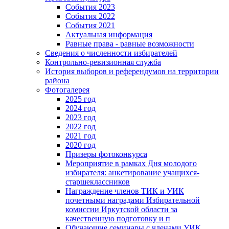
События 2023
События 2022
События 2021
Актуальная информация
Равные права - равные возможности
Сведения о численности избирателей
Контрольно-ревизионная служба
История выборов и референдумов на территории
района
Фотогалерея
2025 год
2024 год
2023 год
2022 год
2021 год
2020 год
Призеры фотоконкурса
Мероприятие в рамках Дня молодого
избирателя: анкетирование учащихся-
старшеклассников
Награждение членов ТИК и УИК
почетными наградами Избирательной
комиссии Иркутской области за
качественную подготовку и п
Обучающие семинары с членами УИК