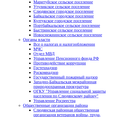
Маритуйское сельское поселение
Утуликское сельское поселение
Слюдянское городское поселение
Байкальское городское поселение
Култукское городское поселение
Портбайкальское сельское поселение
Быстринское сельское поселение
Новоснежнинское сельское поселение
Органы власти
Все о налогах и налогообложении
МЧС
Отдел МВД
Управление Пенсионного фонда РФ
Противодействие коррупции
Гостехнадзор
Роскомнадзор
Государственный пожарный надзор
Западно-Байкальская межрайонная
природоохранная прокуратура
ОГКУ "Управление социальной защиты
населения по Слюдянскому району"
Управление Росреестра
Общественные организации района
Слюдянская районная общественная
организация ветеранов войны, труда,