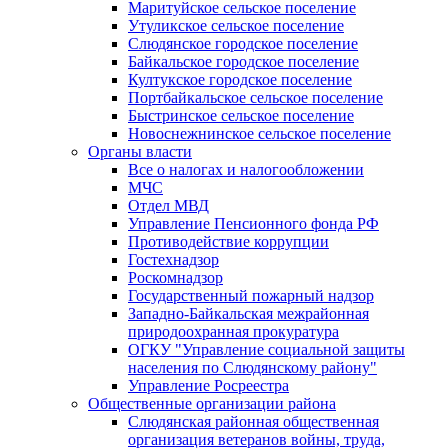
Маритуйское сельское поселение
Утуликское сельское поселение
Слюдянское городское поселение
Байкальское городское поселение
Култукское городское поселение
Портбайкальское сельское поселение
Быстринское сельское поселение
Новоснежнинское сельское поселение
Органы власти
Все о налогах и налогообложении
МЧС
Отдел МВД
Управление Пенсионного фонда РФ
Противодействие коррупции
Гостехнадзор
Роскомнадзор
Государственный пожарный надзор
Западно-Байкальская межрайонная
природоохранная прокуратура
ОГКУ "Управление социальной защиты
населения по Слюдянскому району"
Управление Росреестра
Общественные организации района
Слюдянская районная общественная
организация ветеранов войны, труда,