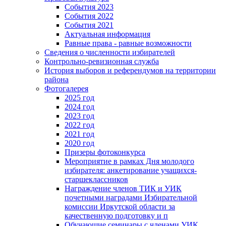
События 2023
События 2022
События 2021
Актуальная информация
Равные права - равные возможности
Сведения о численности избирателей
Контрольно-ревизионная служба
История выборов и референдумов на территории
района
Фотогалерея
2025 год
2024 год
2023 год
2022 год
2021 год
2020 год
Призеры фотоконкурса
Мероприятие в рамках Дня молодого
избирателя: анкетирование учащихся-
старшеклассников
Награждение членов ТИК и УИК
почетными наградами Избирательной
комиссии Иркутской области за
качественную подготовку и п
Обучающие семинары с членами УИК