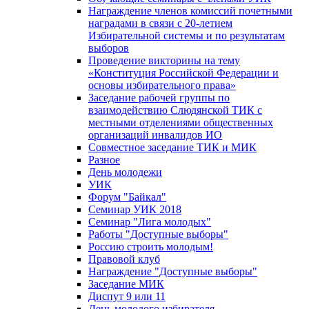
Награждение членов комиссий почетными
наградами в связи с 20-летием
Избирательной системы и по результатам
выборов
Проведение викторины на тему
«Конституция Российской Федерации и
основы избирательного права»
Заседание рабочей группы по
взаимодействию Слюдянской ТИК с
местными отделениями общественных
организаций инвалидов ИО
Совместное заседание ТИК и МИК
Разное
День молодежи
УИК
Форум "Байкал"
Семинар УИК 2018
Семинар "Лига молодых"
Работы "Доступные выборы"
Россию строить молодым!
Правовой клуб
Награждение "Доступные выборы"
Заседание МИК
Диспут 9 или 11
День молодого избирателя