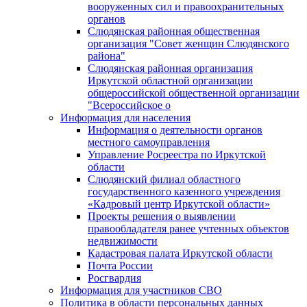
вооруженных сил и правоохранительных
органов
Слюдянская районная общественная
организация "Совет женщин Слюдянского
района"
Слюдянская районная организация
Иркутской областной организации
общероссийской общественной организации
"Всероссийское о
Информация для населения
Информация о деятельности органов
местного самоуправления
Управление Росреестра по Иркутской
области
Слюдянский филиал областного
государственного казенного учреждения
«Кадровый центр Иркутской области»
Проекты решения о выявлении
правообладателя ранее учтенных объектов
недвижимости
Кадастровая палата Иркутской области
Почта России
Росгвардия
Информация для участников СВО
Политика в области персональных данных