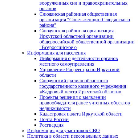
вооруженных сил и правоохранительных
органов
Слюдянская районная общественная
организация "Совет женщин Слюдянского
района"
Слюдянская районная организация
Иркутской областной организации
общероссийской общественной организации
"Всероссийское о
Информация для населения
Информация о деятельности органов
местного самоуправления
Управление Росреестра по Иркутской
области
Слюдянский филиал областного
государственного казенного учреждения
«Кадровый центр Иркутской области»
Проекты решения о выявлении
правообладателя ранее учтенных объектов
недвижимости
Кадастровая палата Иркутской области
Почта России
Росгвардия
Информация для участников СВО
Политика в области персональных данных