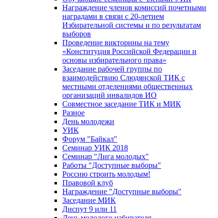
Награждение членов комиссий почетными
наградами в связи с 20-летием
Избирательной системы и по результатам
выборов
Проведение викторины на тему
«Конституция Российской Федерации и
основы избирательного права»
Заседание рабочей группы по
взаимодействию Слюдянской ТИК с
местными отделениями общественных
организаций инвалидов ИО
Совместное заседание ТИК и МИК
Разное
День молодежи
УИК
Форум "Байкал"
Семинар УИК 2018
Семинар "Лига молодых"
Работы "Доступные выборы"
Россию строить молодым!
Правовой клуб
Награждение "Доступные выборы"
Заседание МИК
Диспут 9 или 11
День молодого избирателя