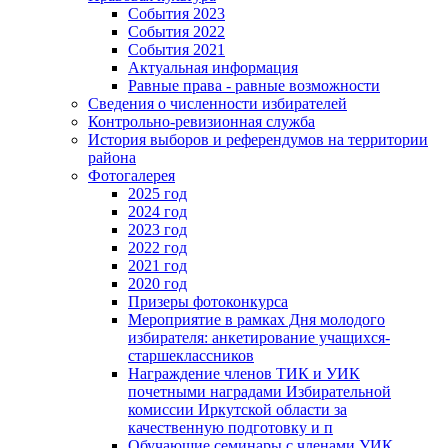
События 2023
События 2022
События 2021
Актуальная информация
Равные права - равные возможности
Сведения о численности избирателей
Контрольно-ревизионная служба
История выборов и референдумов на территории
района
Фотогалерея
2025 год
2024 год
2023 год
2022 год
2021 год
2020 год
Призеры фотоконкурса
Мероприятие в рамках Дня молодого
избирателя: анкетирование учащихся-
старшеклассников
Награждение членов ТИК и УИК
почетными наградами Избирательной
комиссии Иркутской области за
качественную подготовку и п
Обучающие семинары с членами УИК