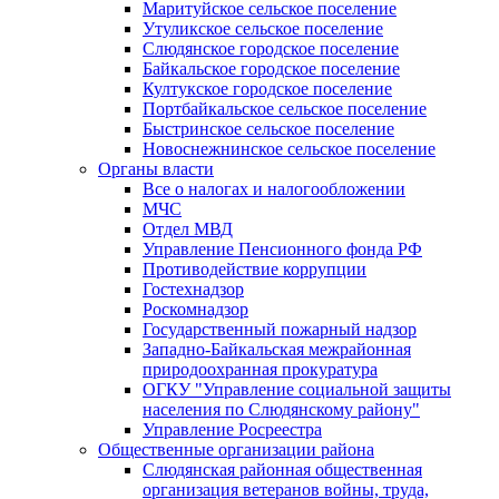
Маритуйское сельское поселение
Утуликское сельское поселение
Слюдянское городское поселение
Байкальское городское поселение
Култукское городское поселение
Портбайкальское сельское поселение
Быстринское сельское поселение
Новоснежнинское сельское поселение
Органы власти
Все о налогах и налогообложении
МЧС
Отдел МВД
Управление Пенсионного фонда РФ
Противодействие коррупции
Гостехнадзор
Роскомнадзор
Государственный пожарный надзор
Западно-Байкальская межрайонная
природоохранная прокуратура
ОГКУ "Управление социальной защиты
населения по Слюдянскому району"
Управление Росреестра
Общественные организации района
Слюдянская районная общественная
организация ветеранов войны, труда,