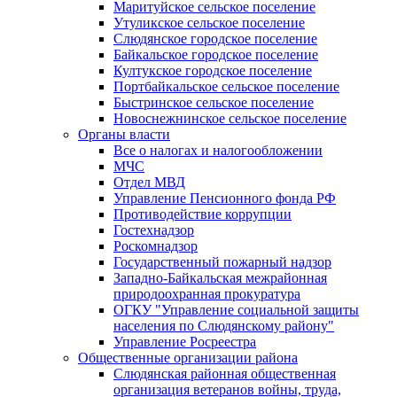
Маритуйское сельское поселение
Утуликское сельское поселение
Слюдянское городское поселение
Байкальское городское поселение
Култукское городское поселение
Портбайкальское сельское поселение
Быстринское сельское поселение
Новоснежнинское сельское поселение
Органы власти
Все о налогах и налогообложении
МЧС
Отдел МВД
Управление Пенсионного фонда РФ
Противодействие коррупции
Гостехнадзор
Роскомнадзор
Государственный пожарный надзор
Западно-Байкальская межрайонная
природоохранная прокуратура
ОГКУ "Управление социальной защиты
населения по Слюдянскому району"
Управление Росреестра
Общественные организации района
Слюдянская районная общественная
организация ветеранов войны, труда,