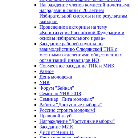
Награждение членов комиссий почетными
наградами в связи с 20-летием
Избирательной системы и по результатам
выборов
Проведение викторины на тему
«Конституция Российской Федерации и
основы избирательного права»
Заседание рабочей группы по
взаимодействию Слюдянской ТИК с
местными отделениями общественных
организаций инвалидов ИО
Совместное заседание ТИК и МИК
Разное
День молодежи
УИК
Форум "Байкал"
Семинар УИК 2018
Семинар "Лига молодых"
Работы "Доступные выборы"
Россию строить молодым!
Правовой клуб
Награждение "Доступные выборы"
Заседание МИК
Диспут 9 или 11
День молодого избирателя