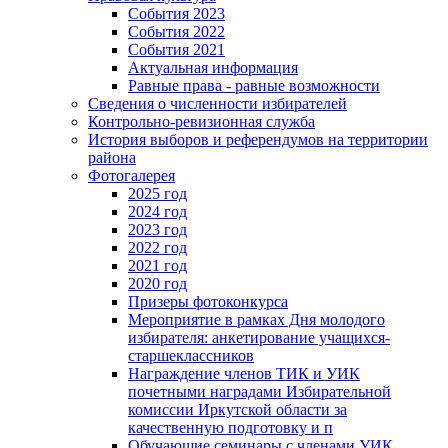
События 2023
События 2022
События 2021
Актуальная информация
Равные права - равные возможности
Сведения о численности избирателей
Контрольно-ревизионная служба
История выборов и референдумов на территории
района
Фотогалерея
2025 год
2024 год
2023 год
2022 год
2021 год
2020 год
Призеры фотоконкурса
Мероприятие в рамках Дня молодого
избирателя: анкетирование учащихся-
старшеклассников
Награждение членов ТИК и УИК
почетными наградами Избирательной
комиссии Иркутской области за
качественную подготовку и п
Обучающие семинары с членами УИК