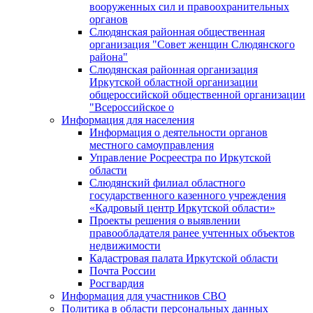
вооруженных сил и правоохранительных
органов
Слюдянская районная общественная
организация "Совет женщин Слюдянского
района"
Слюдянская районная организация
Иркутской областной организации
общероссийской общественной организации
"Всероссийское о
Информация для населения
Информация о деятельности органов
местного самоуправления
Управление Росреестра по Иркутской
области
Слюдянский филиал областного
государственного казенного учреждения
«Кадровый центр Иркутской области»
Проекты решения о выявлении
правообладателя ранее учтенных объектов
недвижимости
Кадастровая палата Иркутской области
Почта России
Росгвардия
Информация для участников СВО
Политика в области персональных данных