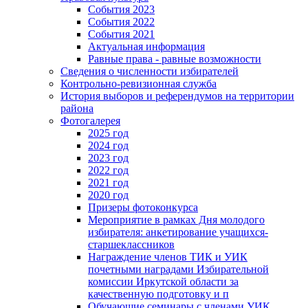
События 2023
События 2022
События 2021
Актуальная информация
Равные права - равные возможности
Сведения о численности избирателей
Контрольно-ревизионная служба
История выборов и референдумов на территории
района
Фотогалерея
2025 год
2024 год
2023 год
2022 год
2021 год
2020 год
Призеры фотоконкурса
Мероприятие в рамках Дня молодого
избирателя: анкетирование учащихся-
старшеклассников
Награждение членов ТИК и УИК
почетными наградами Избирательной
комиссии Иркутской области за
качественную подготовку и п
Обучающие семинары с членами УИК