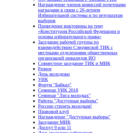
Награждение членов комиссий почетными
наградами в связи с 20-летием
Избирательной системы и по результатам
выборов
Проведение викторины на тему
«Конституция Российской Федерации и
основы избирательного права»
Заседание рабочей группы по
взаимодействию Слюдянской ТИК с
местными отделениями общественных
организаций инвалидов ИО
Совместное заседание ТИК и МИК
Разное
День молодежи
УИК
Форум "Байкал"
Семинар УИК 2018
Семинар "Лига молодых"
Работы "Доступные выборы"
Россию строить молодым!
Правовой клуб
Награждение "Доступные выборы"
Заседание МИК
Диспут 9 или 11
День молодого избирателя