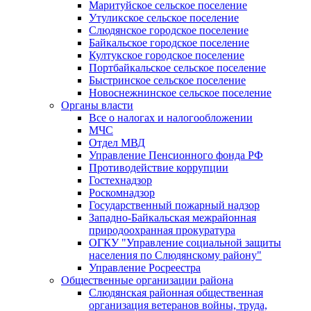
Маритуйское сельское поселение
Утуликское сельское поселение
Слюдянское городское поселение
Байкальское городское поселение
Култукское городское поселение
Портбайкальское сельское поселение
Быстринское сельское поселение
Новоснежнинское сельское поселение
Органы власти
Все о налогах и налогообложении
МЧС
Отдел МВД
Управление Пенсионного фонда РФ
Противодействие коррупции
Гостехнадзор
Роскомнадзор
Государственный пожарный надзор
Западно-Байкальская межрайонная
природоохранная прокуратура
ОГКУ "Управление социальной защиты
населения по Слюдянскому району"
Управление Росреестра
Общественные организации района
Слюдянская районная общественная
организация ветеранов войны, труда,