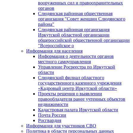
вооруженных сил и правоохранительных
органов
Слюдянская районная общественная
организация "Совет женщин Слюдянского
района"
Слюдянская районная организация
Иркутской областной организации
общероссийской общественной организации
"Всероссийское о
Информация для населения
Информация о деятельности органов
местного самоуправления
Управление Росреестра по Иркутской
области
Слюдянский филиал областного
государственного казенного учреждения
«Кадровый центр Иркутской области»
Проекты решения о выявлении
правообладателя ранее учтенных объектов
недвижимости
Кадастровая палата Иркутской области
Почта России
Росгвардия
Информация для участников СВО
Политика в области персональных данных