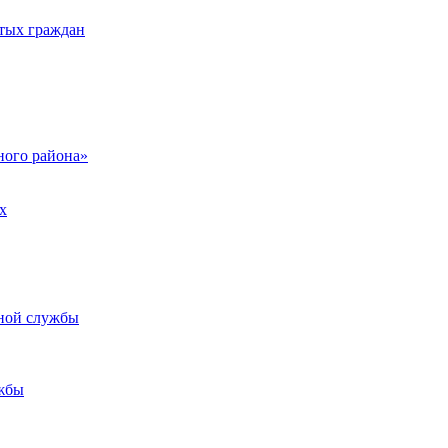
тых граждан
ого района»
х
ьной службы
жбы