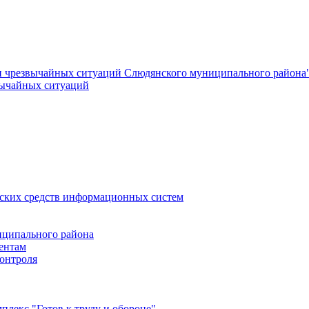
и чрезвычайных ситуаций Слюдянского муниципального района
вычайных ситуаций
еских средств информационных систем
ципального района
ентам
онтроля
лекс "Готов к труду и обороне"