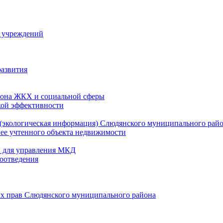
й учреждений
развития
зона ЖКХ и социальной сферы
кой эффективности
(экологическая информация) Слюдянского муниципального рай
нее учтенного объекта недвижимости
и для управления МКД
оотведения
их прав Слюдянского муниципального района