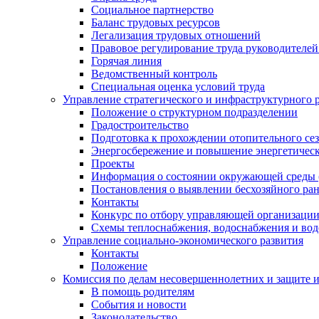
Социальное партнерство
Баланс трудовых ресурсов
Легализация трудовых отношений
Правовое регулирование труда руководителе
Горячая линия
Ведомственный контроль
Специальная оценка условий труда
Управление стратегического и инфраструктурного 
Положение о структурном подразделении
Градостроительство
Подготовка к прохождении отопительного се
Энергосбережение и повышение энергетичес
Проекты
Информация о состоянии окружающей среды 
Постановления о выявлении бесхозяйного ра
Контакты
Конкурс по отбору управляющей организаци
Схемы теплоснабжения, водоснабжения и вод
Управление социально-экономического развития
Контакты
Положение
Комиссия по делам несовершеннолетних и защите 
В помощь родителям
События и новости
Законодательство